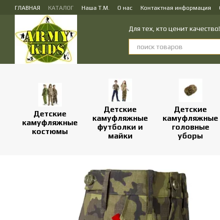
Перейти к основному контенту
ГЛАВНАЯ
КАТАЛОГ
Наша Т.М.
О нас
Контактная информация
ПУБЛИЧЕСКИЙ ДОГОВОР (ОФЕРТА) на заказ, куплю-продажу и доставк
Для тех, кто ценит качеств
Детские
Детские
Детские
камуфляжные
камуфляжные
камуфляжные
футболки и
головные
костюмы
майки
уборы