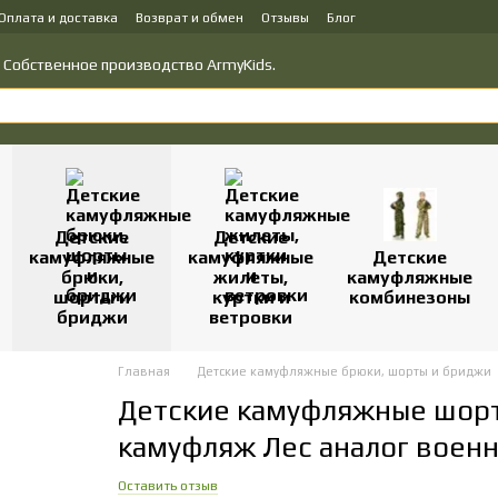
Оплата и доставка
Возврат и обмен
Отзывы
Блог
у товаров
Политика конфиденциальности
о! Собственное производство ArmyKids.
Детские
Детские
камуфляжные
камуфляжные
Детские
брюки,
жилеты,
камуфляжные
шорты и
куртки и
комбинезоны
бриджи
ветровки
Главная
Детские камуфляжные брюки, шорты и бриджи
Детские камуфляжные шорт
камуфляж Лес аналог воен
Оставить отзыв