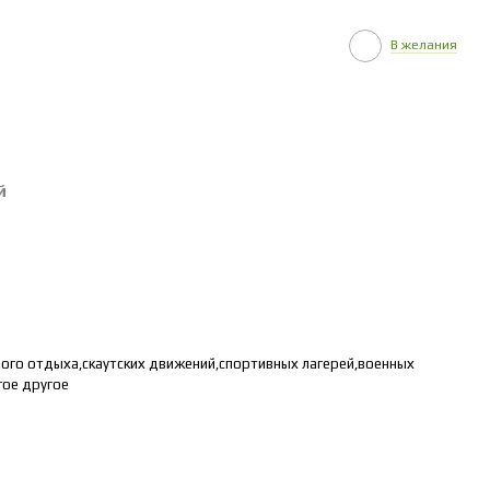
В желания
й
ного отдыха,скаутских движений,спортивных лагерей,военных
гое другое