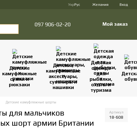
Укр
Рус
Желания
Вход
097 906-02-20
Мой заказ
Детская
Детские
Детские
одежда
камуфляжные
камуфляжные
для
Детск
аксессуары,
сумки и
рыбалки,
обув
сувениры и
рюкзаки
охоты и
нашивки
туризма
Детские камуфляжные шорты
ы для мальчиков
Артикул
18-608
ных шорт армии Британии