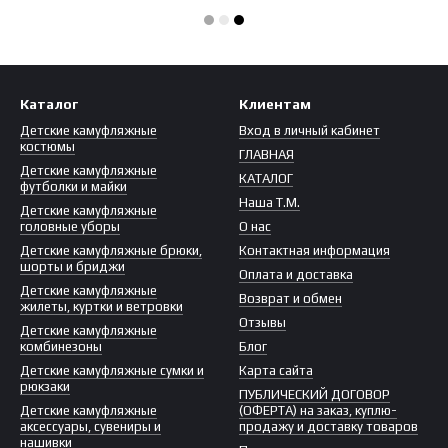
Каталог
Клиентам
Детские камуфляжные
Вход в личный кабинет
костюмы
ГЛАВНАЯ
Детские камуфляжные
КАТАЛОГ
футболки и майки
Наша Т.М.
Детские камуфляжные
головные уборы
О нас
Детские камуфляжные брюки,
Контактная информация
шорты и бриджи
Оплата и доставка
Детские камуфляжные
Возврат и обмен
жилеты, куртки и ветровки
Отзывы
Детские камуфляжные
комбинезоны
Блог
Детские камуфляжные сумки и
Карта сайта
рюкзаки
ПУБЛИЧЕСКИЙ ДОГОВОР
Детские камуфляжные
(ОФЕРТА) на заказ, куплю-
аксессуары, сувениры и
продажу и доставку товаров
нашивки