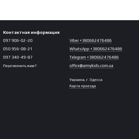
Контактная информация
097 906-02-20
Viber +380662476486
050 956-08-21
WhatsApp +380662476486
097 340-49-87
Telegram +380662476486
office@armykids.com.ua
Перезвонить вам?
Украина, г. Одесса
Карта проезда