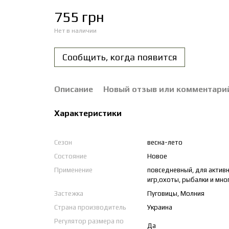
755 грн
Нет в наличии
Сообщить, когда появится
Описание
Новый отзыв или комментари
Характеристики
Сезон
весна-лето
Состояние
Новое
Применение
повседневный, для актив
игр,охоты, рыбалки и мно
Застежка
Пуговицы, Молния
Страна производитель
Украина
Регулятор размера по
Да