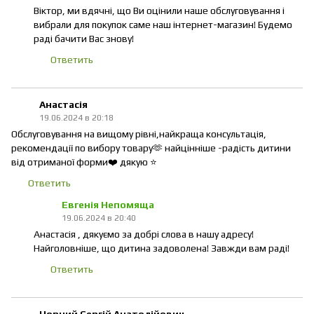
Віктор, ми вдячні, що Ви оцінили наше обслуговування і
вибрали для покупок саме наш інтернет-магазин! Будемо
раді бачити Вас знову!
Ответить
Анастасія
19.06.2024 в 20:18
Обслуговування на вищому рівні,найкраща консультація,
рекомендації по вибору товару🫶 найцінніше -радість дитини
від отриманої форми❤️ дякую ⭐
Ответить
Евгенія Непомяща
19.06.2024 в 20:40
Анастасія , дякуємо за добрі слова в нашу адресу!
Найголовніше, що дитина задоволена! Завжди вам раді!
Ответить