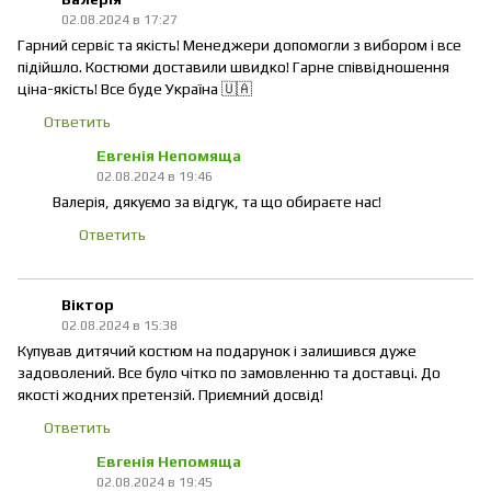
02.08.2024 в 17:27
Гарний сервіс та якість! Менеджери допомогли з вибором і все
підійшло. Костюми доставили швидко! Гарне співвідношення
ціна-якість! Все буде Україна 🇺🇦
Ответить
Евгенія Непомяща
02.08.2024 в 19:46
Валерія, дякуємо за відгук, та що обираєте нас!
Ответить
Віктор
02.08.2024 в 15:38
Купував дитячий костюм на подарунок і залишився дуже
задоволений. Все було чітко по замовленню та доставці. До
якості жодних претензій. Приємний досвід!
Ответить
Евгенія Непомяща
02.08.2024 в 19:45