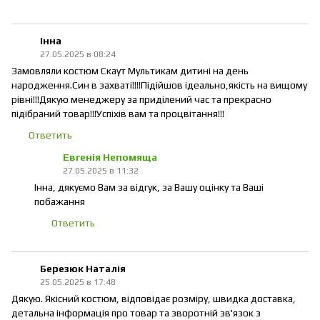
Інна
27.05.2025 в 08:24
Замовляли костюм Скаут Мультикам дитині на день
народження.Син в захваті!!!!Підійшов ідеально,якість на вищому
рівні!!!Дякую менеджеру за приділений час та прекрасно
підібраний товар!!!Успіхів вам та процвітання!!!
Ответить
Евгенія Непомяща
27.05.2025 в 11:32
Інна, дякуємо Вам за відгук, за Вашу оцінку та Ваші
побажання
Ответить
Березюк Наталія
25.05.2025 в 17:48
Дякую. Якісний костюм, відповідає розміру, швидка доставка,
детальна інформація про товар та зворотній зв'язок з