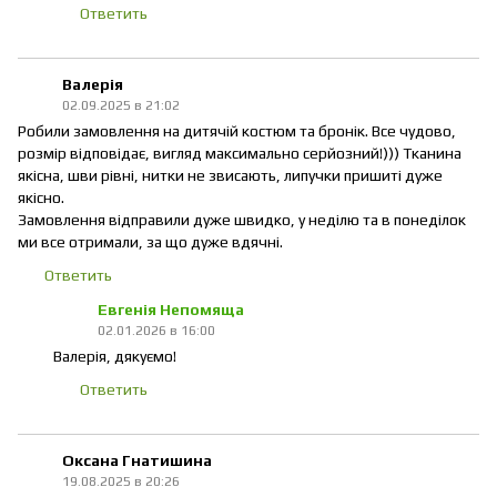
Ответить
Валерія
02.09.2025 в 21:02
Робили замовлення на дитячій костюм та бронік. Все чудово,
розмір відповідає, вигляд максимально серйозний!))) Тканина
якісна, шви рівні, нитки не звисають, липучки пришиті дуже
якісно.
Замовлення відправили дуже швидко, у неділю та в понеділок
ми все отримали, за що дуже вдячні.
Ответить
Евгенія Непомяща
02.01.2026 в 16:00
Валерія, дякуємо!
Ответить
Оксана Гнатишина
19.08.2025 в 20:26