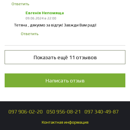
Ответить
Евгенія Непомяща
09.06.2024 в 22:00
Тетяна , дякуємо за відгук! Завжди Вам раді!
Ответить
Показать ещё 11 отзывов
Написать отзыв
097 906-02-20
050 956-08-21
097 340-49-87
Контактная информация