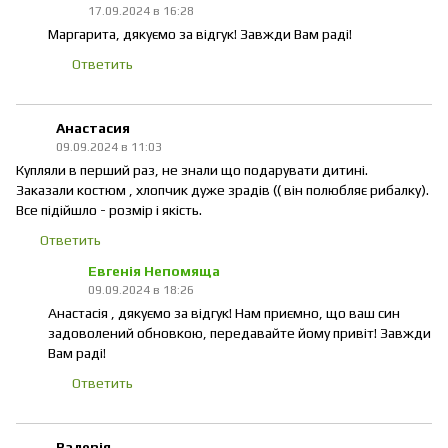
17.09.2024 в 16:28
Маргарита, дякуємо за відгук! Завжди Вам раді!
Ответить
Анастасия
09.09.2024 в 11:03
Купляли в перший раз, не знали що подарувати дитині.
Заказали костюм , хлопчик дуже зрадів (( він полюбляє рибалку).
Все підійшло - розмір і якість.
Ответить
Евгенія Непомяща
09.09.2024 в 18:26
Анастасія , дякуємо за відгук! Нам приємно, що ваш син
задоволений обновкою, передавайте йому привіт! Завжди
Вам раді!
Ответить
Валерія