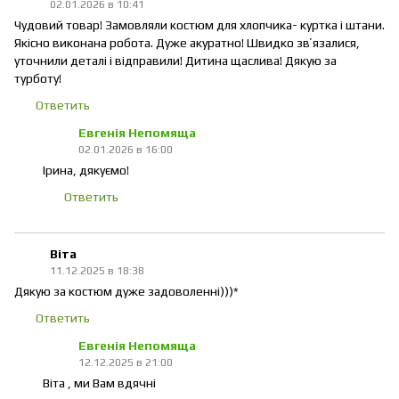
02.01.2026 в 10:41
Чудовий товар! Замовляли костюм для хлопчика- куртка і штани.
Якісно виконана робота. Дуже акуратно! Швидко звʼязалися,
уточнили деталі і відправили! Дитина щаслива! Дякую за
турботу!
Ответить
Евгенія Непомяща
02.01.2026 в 16:00
Ірина, дякуємо!
Ответить
Віта
11.12.2025 в 18:38
Дякую за костюм дуже задоволенні)))*
Ответить
Евгенія Непомяща
12.12.2025 в 21:00
Віта , ми Вам вдячні