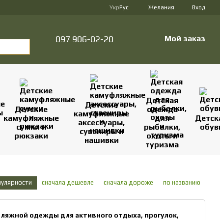
Укр
Рус
Желания
Вход
097 906-02-20
Мой заказ
Детская
Детские
Детские
одежда
камуфляжные
камуфляжные
для
Детск
аксессуары,
сумки и
рыбалки,
обув
сувениры и
рюкзаки
охоты и
нашивки
туризма
пулярности
сначала дешевле
сначала дороже
по названию
фляжной одежды для активного отдыха, прогулок,