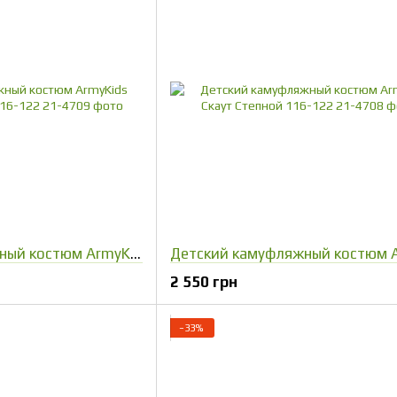
Детский камуфляжный костюм ArmyKids Скаут Лесной след 116-122
2 550 грн
−33%