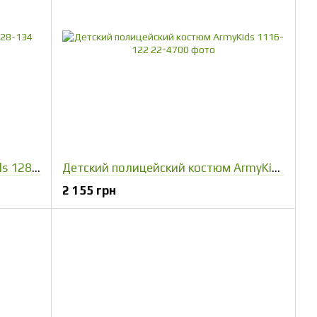
Детская морская форма ArmyKids 128-134
Детский полицейский костюм ArmyKids 1116-122
2 155 грн