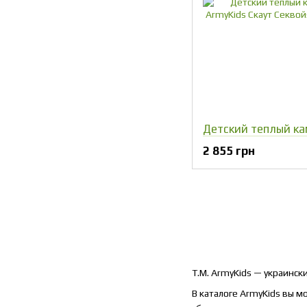
2 855 грн
T.M. ArmyKids — украинс
В каталоге ArmyKids вы 