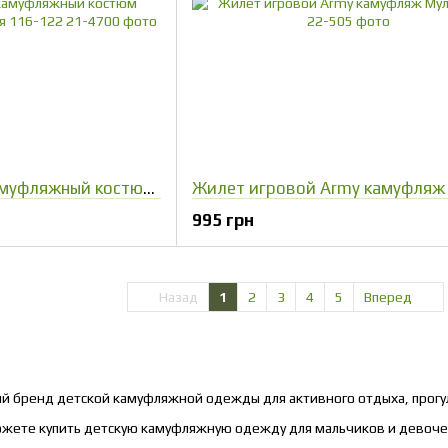
Детский теплый камуфляжный костюм ArmyKids Скаут Секвойя 116-122
995 грн
Назад
1
2
3
4
5
Вперед
кий бренд детской камуфляжной одежды для активного отдыха, прогу
можете купить детскую камуфляжную одежду для мальчиков и девоче