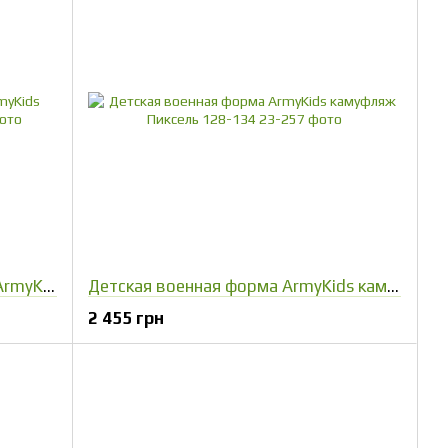
Детский камуфляжный костюм ArmyKids Скаут Степной 116-122
Детская военная форма ArmyKids камуфляж Пиксель 128-134
2 455 грн