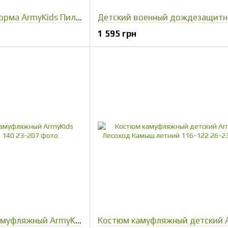
Детская военная форма ArmyKids Пилот камуфляж Пиксель 116-122
1 595 грн
Костюм детский камуфляжный ArmyKids Хищник Пиксель 140