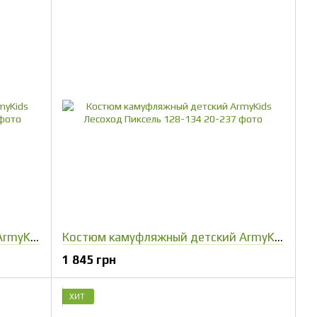
Детский камуфляжный костюм ArmyKids Скаут Мультикам 104-110
Костюм камуфляжный детский ArmyKids Лесоход Пиксель 128-134
1 845 грн
ХИТ