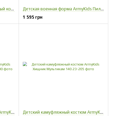
Детский военный дождезащитный костюм ArmyKids Пилот Мультикам 116-122
Детская военная форма ArmyKids Пилот камуфляж Мультикам 128-134
1 595 грн
Костюм камуфляжный детский ArmyKids Лесоход Камыш летний 116-122
Детский камуфляжный костюм ArmyKids Хищник Мультикам 140