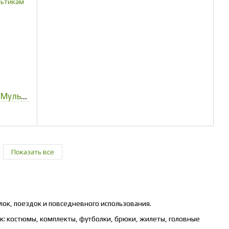
Жилет игровой Army камуфляж Мультикам
Показать все
лок, поездок и повседневного использования.
к: костюмы, комплекты, футболки, брюки, жилеты, головные