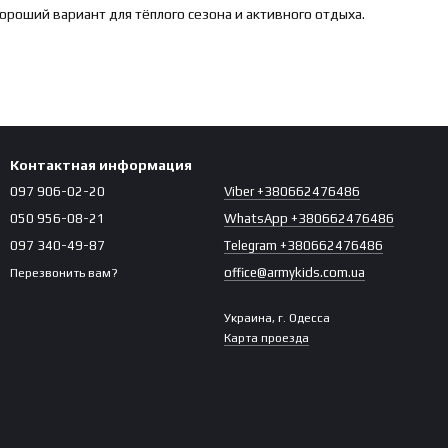
роший вариант для тёплого сезона и активного отдыха.
Контактная информация
097 906-02-20
Viber +380662476486
050 956-08-21
WhatsApp +380662476486
097 340-49-87
Telegram +380662476486
office@armykids.com.ua
Перезвонить вам?
Украина, г. Одесса
Карта проезда