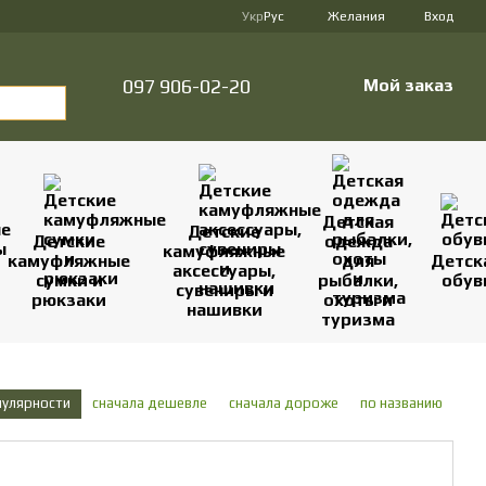
Укр
Рус
Желания
Вход
097 906-02-20
Мой заказ
Детская
Детские
Детские
одежда
камуфляжные
камуфляжные
для
Детск
аксессуары,
сумки и
рыбалки,
обув
сувениры и
рюкзаки
охоты и
нашивки
туризма
пулярности
сначала дешевле
сначала дороже
по названию