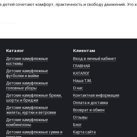
детей сочетают комфорт, практичность и свободу движений. Это хо
 костюмы
Каталог
Клиентам
Детские камуфляжные
Вход в личный кабинет
костюмы
ГЛАВНАЯ
Детские камуфляжные
КАТАЛОГ
футболки и майки
Наша Т.М.
Детские камуфляжные
головные уборы
О нас
Детские камуфляжные брюки,
Контактная информация
шорты и бриджи
Оплата и доставка
Детские камуфляжные
Возврат и обмен
жилеты, куртки и ветровки
Отзывы
Детские камуфляжные
комбинезоны
Блог
Детские камуфляжные сумки и
Карта сайта
рюкзаки