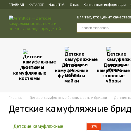
Перейти к основному контенту
ГЛАВНАЯ
КАТАЛОГ
Наша Т.М.
О нас
Контактная информация
ПУБЛИЧЕСКИЙ ДОГОВОР (ОФЕРТА) на заказ, куплю-продажу и доставк
Для тех, кто ценит качеств
Детские
Детские
Детские
камуфляжные
камуфляжные
камуфляжные
футболки и
головные
костюмы
майки
уборы
Главная
Детские камуфляжные брюки, шорты и бриджи
Детские 
Детские камуфляжные бри
Детские камуфляжные
−37%