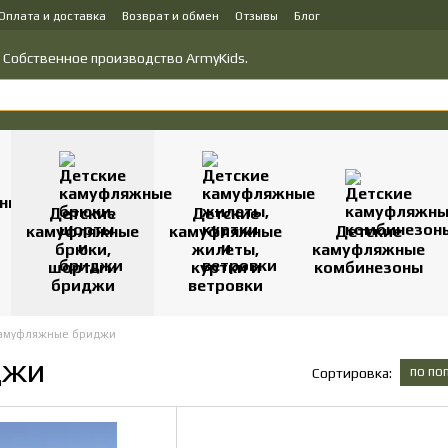
Оплата и доставка
Возврат и обмен
Отзывы
Блог
у товаров
Политика конфиденциальности
о! Собственное производство ArmyKids.
Детские
Детские
камуфляжные
камуфляжные
Детские
брюки,
жилеты,
камуфляжные
шорты и
куртки и
комбинезоны
бриджи
ветровки
камуфляжные бриджи
джи
по по
Сортировка: