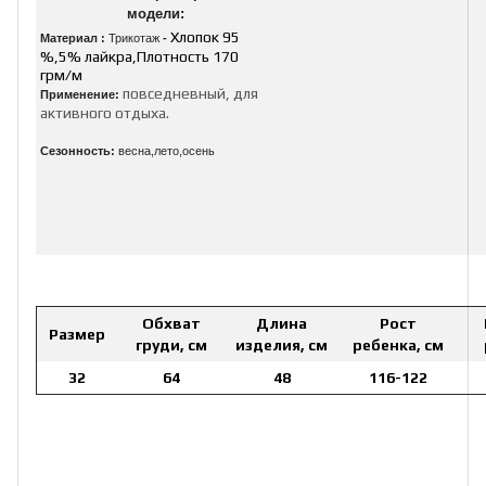
модели:
Хлопок 95
Материал :
Трикотаж
-
%,5% лайкра,Плотность 170
грм/м
повседневный, для
Применение:
активного отдыха.
Сезонность:
весна,лето,осень
Обхват
Длина
Рост
Размер
груди, см
изделия, см
ребенка, см
32
64
48
116-122