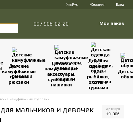
Укр
Рус
Желания
Вход
097 906-02-20
Мой заказ
Детская
Детские
Детские
одежда
камуфляжные
камуфляжные
для
Детск
аксессуары,
сумки и
рыбалки,
обув
сувениры и
рюкзаки
охоты и
нашивки
туризма
тские камуфляжные футболки
 для мальчиков и девочек
Артикул
19-806
м