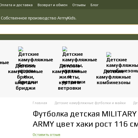
Оплата и доставка
Возврат и обмен
Отзывы
Блог
у товаров
Политика конфиденциальности
о! Собственное производство ArmyKids.
Детские
Детские
камуфляжные
камуфляжные
Детские
брюки,
жилеты,
камуфляжные
шорты и
куртки и
комбинезоны
бриджи
ветровки
Главная
Детские камуфляжные футболки и майки
Де
Футболка детская MILITARY
ARMY цвет хаки рост 116 с
Оставить отзыв