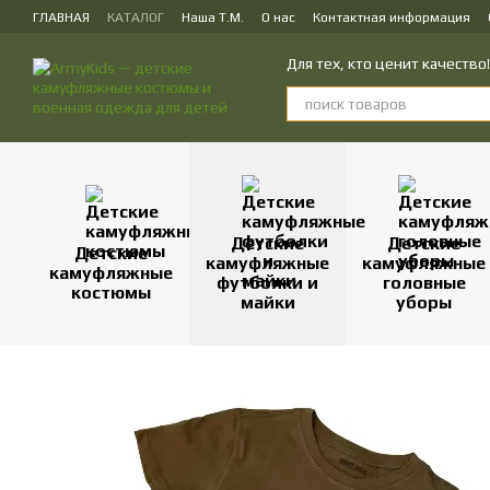
Перейти к основному контенту
ГЛАВНАЯ
КАТАЛОГ
Наша Т.М.
О нас
Контактная информация
ПУБЛИЧЕСКИЙ ДОГОВОР (ОФЕРТА) на заказ, куплю-продажу и доставк
Для тех, кто ценит качеств
Детские
Детские
Детские
камуфляжные
камуфляжные
камуфляжные
футболки и
головные
костюмы
майки
уборы