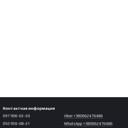
Контактная информация
097 906-02-20
Viber +380662476486
050 956-08-21
WhatsApp +380662476486