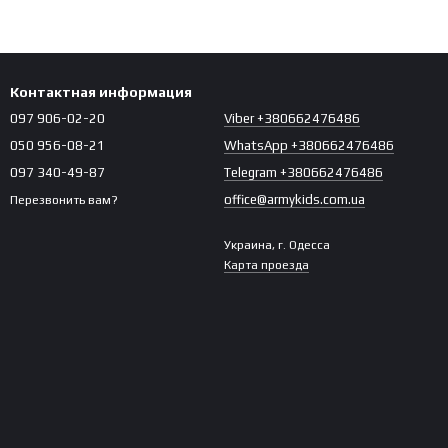
Контактная информация
097 906-02-20
Viber +380662476486
050 956-08-21
WhatsApp +380662476486
097 340-49-87
Telegram +380662476486
office@armykids.com.ua
Перезвонить вам?
Украина, г. Одесса
Карта проезда