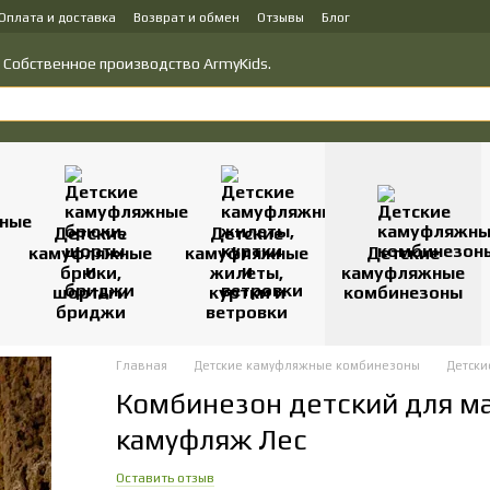
Оплата и доставка
Возврат и обмен
Отзывы
Блог
у товаров
Политика конфиденциальности
о! Собственное производство ArmyKids.
Детские
Детские
камуфляжные
камуфляжные
Детские
брюки,
жилеты,
камуфляжные
шорты и
куртки и
комбинезоны
бриджи
ветровки
Главная
Детские камуфляжные комбинезоны
Детски
Комбинезон детский для м
камуфляж Лес
Оставить отзыв