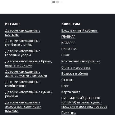
Каталог
Клиентам
Детские камуфляжные
Вход в личный кабинет
костюмы
ГЛАВНАЯ
Детские камуфляжные
КАТАЛОГ
футболки и майки
Наша Т.М.
Детские камуфляжные
головные уборы
О нас
Детские камуфляжные брюки,
Контактная информация
шорты и бриджи
Оплата и доставка
Детские камуфляжные
Возврат и обмен
жилеты, куртки и ветровки
Отзывы
Детские камуфляжные
комбинезоны
Блог
Детские камуфляжные сумки и
Карта сайта
рюкзаки
ПУБЛИЧЕСКИЙ ДОГОВОР
Детские камуфляжные
(ОФЕРТА) на заказ, куплю-
аксессуары, сувениры и
продажу и доставку товаров
нашивки
Политика