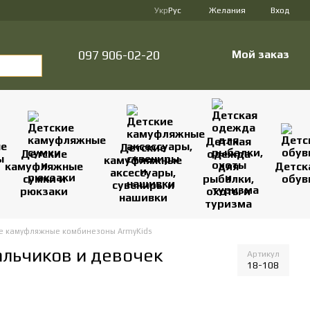
Укр
Рус
Желания
Вход
097 906-02-20
Мой заказ
Детская
Детские
Детские
одежда
камуфляжные
камуфляжные
для
Детск
аксессуары,
сумки и
рыбалки,
обув
сувениры и
рюкзаки
охоты и
нашивки
туризма
е камуфляжные комбинезоны ArmyKids
альчиков и девочек
Артикул
18-108