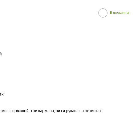
В желания
й
ек
мне с пряжкой, три кармана, низ и рукава на резинках.