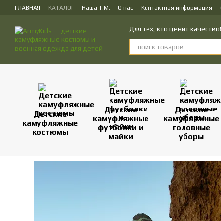
Перейти к основному контенту
ГЛАВНАЯ
КАТАЛОГ
Наша Т.М.
О нас
Контактная информация
ПУБЛИЧЕСКИЙ ДОГОВОР (ОФЕРТА) на заказ, куплю-продажу и доставк
Для тех, кто ценит качеств
Детские
Детские
Детские
камуфляжные
камуфляжные
камуфляжные
футболки и
головные
костюмы
майки
уборы