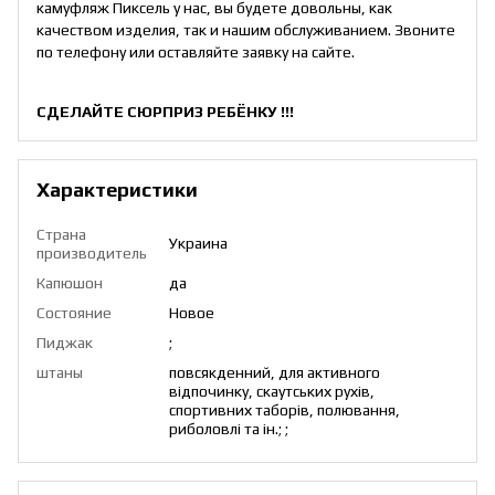
камуфляж Пиксель у нас, вы будете довольны, как
качеством изделия, так и нашим обслуживанием. Звоните
по телефону или оставляйте заявку на сайте.
СДЕЛАЙТЕ СЮРПРИЗ РЕБЁНКУ !!!
Характеристики
Страна
Украина
производитель
Капюшон
да
Состояние
Новое
Пиджак
;
штаны
повсякденний, для активного
відпочинку, скаутських рухів,
спортивних таборів, полювання,
риболовлі та ін.; ;