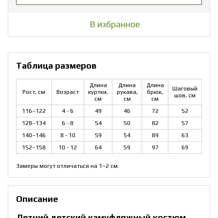
В избранное
Таблица размеров
Длина
Длина
Длина
Шаговый
Рост, см
Возраст
куртки,
рукава,
брюк,
шов, см
см
см
см
116–122
4 - 6
49
46
72
52
128–134
6 - 8
54
50
82
57
140–146
8 - 10
59
54
89
63
152–158
10 - 12
64
59
97
69
Замеры могут отличаться на 1–2 см.
Описание
Летний детский камуфляжный костюм