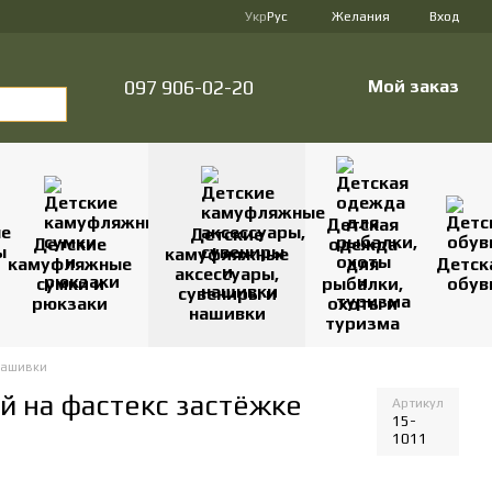
Укр
Рус
Желания
Вход
097 906-02-20
Мой заказ
Детская
Детские
Детские
одежда
камуфляжные
камуфляжные
для
Детск
аксессуары,
сумки и
рыбалки,
обув
сувениры и
рюкзаки
охоты и
нашивки
туризма
нашивки
й на фастекс застёжке
Артикул
15-
1011