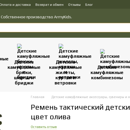
Оплата и доставка
Возврат и обмен
Отзывы
Блог
у товаров
Политика конфиденциальности
о! Собственное производство ArmyKids.
Детские
Детские
камуфляжные
камуфляжные
Детские
брюки,
жилеты,
камуфляжные
шорты и
куртки и
комбинезоны
бриджи
ветровки
Главная
Детские камуфляжные аксессуары, сувениры и 
Ремень тактический детски
цвет олива
Оставить отзыв