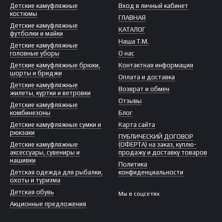
Детские камуфляжные
Вход в личный кабинет
костюмы
ГЛАВНАЯ
Детские камуфляжные
КАТАЛОГ
футболки и майки
Наша Т.М.
Детские камуфляжные
головные уборы
О нас
Детские камуфляжные брюки,
Контактная информация
шорты и бриджи
Оплата и доставка
Детские камуфляжные
Возврат и обмен
жилеты, куртки и ветровки
Отзывы
Детские камуфляжные
комбинезоны
Блог
Детские камуфляжные сумки и
Карта сайта
рюкзаки
ПУБЛИЧЕСКИЙ ДОГОВОР
Детские камуфляжные
(ОФЕРТА) на заказ, куплю-
аксессуары, сувениры и
продажу и доставку товаров
нашивки
Политика
Детская одежда для рыбалки,
конфиденциальности
охоты и туризма
Детская обувь
Мы в соцсетях
Акционные предложения