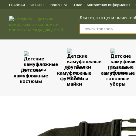
Перейти к основному контенту
ГЛАВНАЯ
КАТАЛОГ
Наша Т.М.
О нас
Контактная информация
ПУБЛИЧЕСКИЙ ДОГОВОР (ОФЕРТА) на заказ, куплю-продажу и доставк
Для тех, кто ценит качеств
Детские
Детские
Детские
камуфляжные
камуфляжные
камуфляжные
футболки и
головные
костюмы
майки
уборы