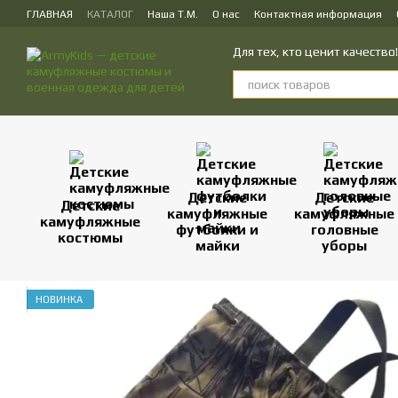
Перейти к основному контенту
ГЛАВНАЯ
КАТАЛОГ
Наша Т.М.
О нас
Контактная информация
ПУБЛИЧЕСКИЙ ДОГОВОР (ОФЕРТА) на заказ, куплю-продажу и доставк
Для тех, кто ценит качеств
Детские
Детские
Детские
камуфляжные
камуфляжные
камуфляжные
футболки и
головные
костюмы
майки
уборы
НОВИНКА