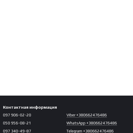
Контактная информация
097 906-02-20
Viber +380662476486
050 956-08-21
WhatsApp +380662476486
097 340-49-87
Telegram +380662476486