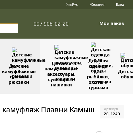
Укр
Рус
Желания
Вход
097 906-02-20
Мой заказ
Детская
Детские
Детские
одежда
камуфляжные
камуфляжные
для
Детск
аксессуары,
сумки и
рыбалки,
обув
сувениры и
рюкзаки
охоты и
нашивки
туризма
й камуфляж Плавни Камыш
Артикул
20-1240