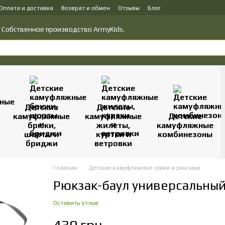
Оплата и доставка
Возврат и обмен
Отзывы
Блог
у товаров
Политика конфиденциальности
о! Собственное производство ArmyKids.
Детские
Детские
камуфляжные
камуфляжные
Детские
брюки,
жилеты,
камуфляжные
шорты и
куртки и
комбинезоны
бриджи
ветровки
Главная
Детские камуфляжные сумки и рюкзаки
Рюкзак-баул универсальны
Оставить отзыв