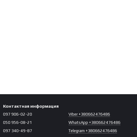
Контактная информация
097 906-02-20
Viber +380662476486
050 956-08-21
WhatsApp +380662476486
097 340-49-87
Telegram +380662476486