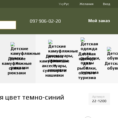
Укр
Рус
Желания
Вход
097 906-02-20
Мой заказ
Детская
Детские
Детские
одежда
камуфляжные
камуфляжные
для
Детск
аксессуары,
сумки и
рыбалки,
обув
сувениры и
рюкзаки
охоты и
нашивки
туризма
я цвет темно-синий
Артикул
22-1200