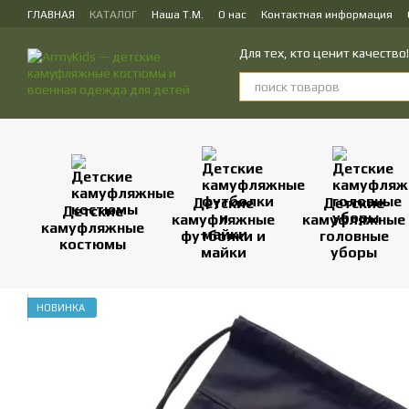
Перейти к основному контенту
ГЛАВНАЯ
КАТАЛОГ
Наша Т.М.
О нас
Контактная информация
ПУБЛИЧЕСКИЙ ДОГОВОР (ОФЕРТА) на заказ, куплю-продажу и доставк
Для тех, кто ценит качеств
Детские
Детские
Детские
камуфляжные
камуфляжные
камуфляжные
футболки и
головные
костюмы
майки
уборы
НОВИНКА