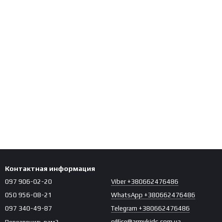
Контактная информация
097 906-02-20
Viber +380662476486
050 956-08-21
WhatsApp +380662476486
097 340-49-87
Telegram +380662476486
office@armykids.com.ua
Перезвонить вам?