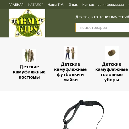
Перейти к основному контенту
ГЛАВНАЯ
КАТАЛОГ
Наша Т.М.
О нас
Контактная информация
ПУБЛИЧЕСКИЙ ДОГОВОР (ОФЕРТА) на заказ, куплю-продажу и доставк
Для тех, кто ценит качеств
Детские
Детские
Детские
камуфляжные
камуфляжные
камуфляжные
футболки и
головные
костюмы
майки
уборы