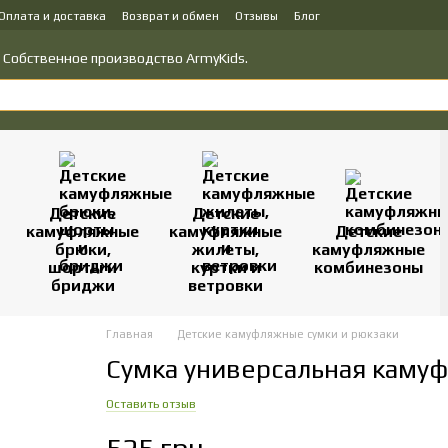
Оплата и доставка
Возврат и обмен
Отзывы
Блог
у товаров
Политика конфиденциальности
о! Собственное производство ArmyKids.
Детские
Детские
камуфляжные
камуфляжные
Детские
брюки,
жилеты,
камуфляжные
шорты и
куртки и
комбинезоны
бриджи
ветровки
Главная
Детские камуфляжные сумки и рюкзаки
Сумка универсальная каму
Оставить отзыв