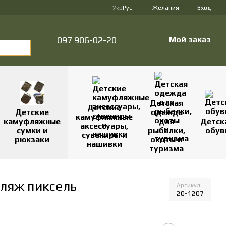
Укр
Рус
Желания
Вход
097 906-02-20
Мой заказ
Детская
Детские
Детские
одежда
камуфляжные
камуфляжные
для
Детск
аксессуары,
сумки и
рыбалки,
обув
сувениры и
рюкзаки
охоты и
нашивки
туризма
фляж пиксель
Артикул
20-1207