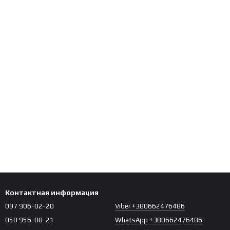
Контактная информация
097 906-02-20
Viber +380662476486
050 956-08-21
WhatsApp +380662476486