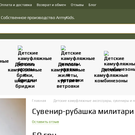
Оплата и доставка
Возврат и обмен
Отзывы
Блог
у товаров
Политика конфиденциальности
о! Собственное производство ArmyKids.
Детские
Детские
камуфляжные
камуфляжные
Детские
брюки,
жилеты,
камуфляжные
шорты и
куртки и
комбинезоны
бриджи
ветровки
Главная
Детские камуфляжные аксессуары, сувениры и 
Сувенир-рубашка милитари
Оставить отзыв