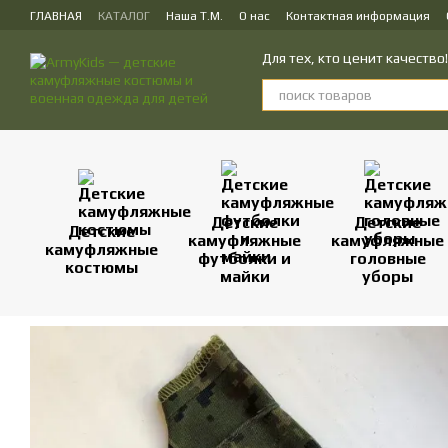
Перейти к основному контенту
ГЛАВНАЯ
КАТАЛОГ
Наша Т.М.
О нас
Контактная информация
ПУБЛИЧЕСКИЙ ДОГОВОР (ОФЕРТА) на заказ, куплю-продажу и доставк
Для тех, кто ценит качеств
Детские
Детские
Детские
камуфляжные
камуфляжные
камуфляжные
футболки и
головные
костюмы
майки
уборы