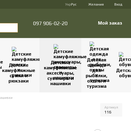
Укр
Рус
Желания
Вход
097 906-02-20
Мой заказ
Детская
Детские
Детские
одежда
камуфляжные
камуфляжные
для
Детск
аксессуары,
сумки и
рыбалки,
обув
сувениры и
рюкзаки
охоты и
нашивки
туризма
нашивки
Артикул
116