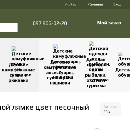
Укр
Рус
Желания
Вход
097 906-02-20
Мой заказ
Детская
Детские
Детские
одежда
камуфляжные
камуфляжные
для
Детск
аксессуары,
сумки и
рыбалки,
обув
сувениры и
рюкзаки
охоты и
нашивки
туризма
ной лямке цвет песочный
Артикул
413