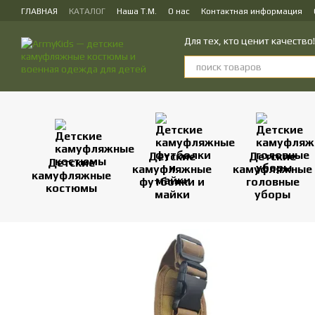
Перейти к основному контенту
ГЛАВНАЯ
КАТАЛОГ
Наша Т.М.
О нас
Контактная информация
ПУБЛИЧЕСКИЙ ДОГОВОР (ОФЕРТА) на заказ, куплю-продажу и доставк
Для тех, кто ценит качеств
Детские
Детские
Детские
камуфляжные
камуфляжные
камуфляжные
футболки и
головные
костюмы
майки
уборы