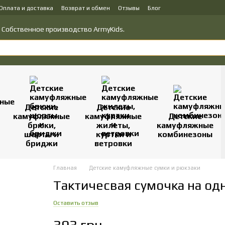
Оплата и доставка
Возврат и обмен
Отзывы
Блог
у товаров
Политика конфиденциальности
о! Собственное производство ArmyKids.
Детские
Детские
камуфляжные
камуфляжные
Детские
брюки,
жилеты,
камуфляжные
шорты и
куртки и
комбинезоны
бриджи
ветровки
Главная
Детские камуфляжные сумки и рюкзаки
Тактичесвая сумочка на од
Оставить отзыв