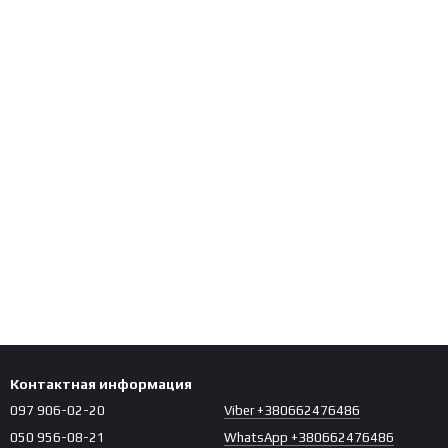
Контактная информация
097 906-02-20
Viber +380662476486
050 956-08-21
WhatsApp +380662476486