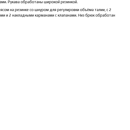
ми. Рукава обработаны широкой резинкой.
поясом на резинке со шнуром для регулировки объёма талии, с 2
ми и 2 накладными карманами с клапанами. Низ брюк обработан