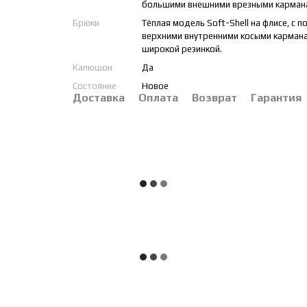
большими внешними врезными кармана
Брюки
Тёплая модель Soft-Shell на флисе, с 
верхними внутренними косыми кармана
широкой резинкой.
Капюшон
Да
Состояние
Новое
Доставка
Оплата
Возврат
Гарантия