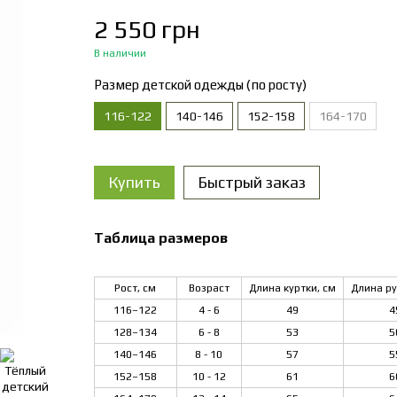
2 550 грн
В наличии
Размер детской одежды (по росту)
116-122
140-146
152-158
164-170
Купить
Быстрый заказ
Таблица размеров
Рост, см
Возраст
Длина куртки, см
Длина ру
116–122
4 - 6
49
4
128–134
6 - 8
53
5
140–146
8 - 10
57
5
152–158
10 - 12
61
6