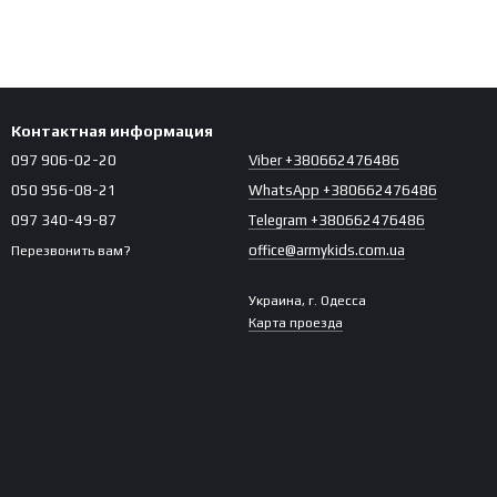
Контактная информация
097 906-02-20
Viber +380662476486
050 956-08-21
WhatsApp +380662476486
097 340-49-87
Telegram +380662476486
office@armykids.com.ua
Перезвонить вам?
Украина, г. Одесса
Карта проезда