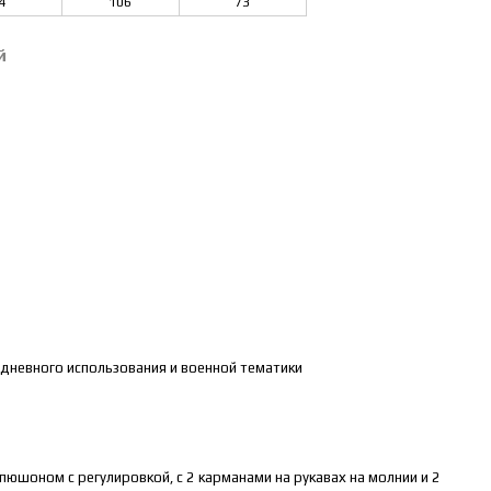
4
106
73
й
едневного использования и военной тематики
капюшоном с регулировкой, с 2 карманами на рукавах на молнии и 2