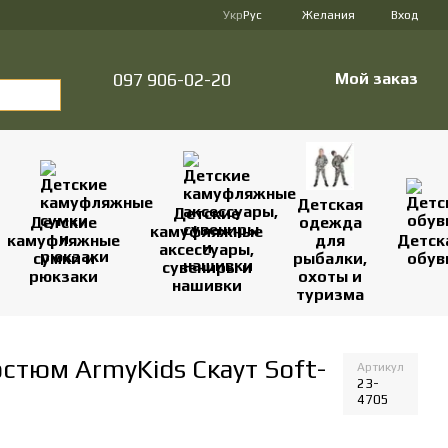
Укр
Рус
Желания
Вход
097 906-02-20
Мой заказ
Детская
Детские
Детские
одежда
камуфляжные
камуфляжные
для
Детск
аксессуары,
сумки и
рыбалки,
обув
сувениры и
рюкзаки
охоты и
нашивки
туризма
стюм ArmyKids Скаут Soft-
Артикул
23-
4705