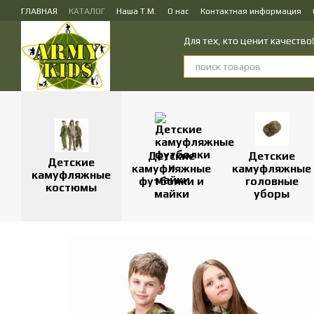
Перейти к основному контенту
ГЛАВНАЯ
КАТАЛОГ
Наша Т.М.
О нас
Контактная информация
ПУБЛИЧЕСКИЙ ДОГОВОР (ОФЕРТА) на заказ, куплю-продажу и доставк
Для тех, кто ценит качеств
Детские
Детские
Детские
камуфляжные
камуфляжные
камуфляжные
футболки и
головные
костюмы
майки
уборы