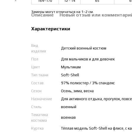
164–170
12 - 14
65
6
Замеры могут отличаться на 1–2 см.
Описание
Новый отзыв или комментари
Характеристики
Вид
Детский военный костюм
изделия
Пол
Для мальчиков и для девочек
Цвет
Мультикам
Тип ткани
Soft-Shell
Состав
97% полиэстер / 3% спандекс
Сезон
Осень, зима, весна
Назначение
Для активного отдыха, прогулок, повс
Стиль
военный
Тематика
военная
костюма
Куртка
Тёплая модель Soft-Shell на флисе, с 