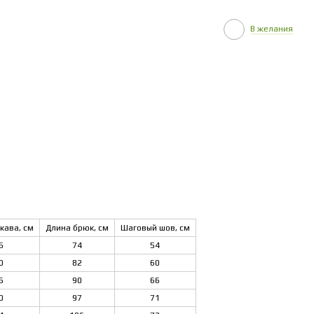
В желания
кава, см
Длина брюк, см
Шаговый шов, см
5
74
54
0
82
60
5
90
66
0
97
71