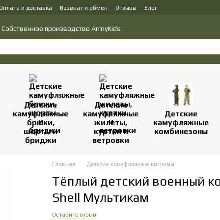
Оплата и доставка
Возврат и обмен
Отзывы
Блог
у товаров
Политика конфиденциальности
о! Собственное производство ArmyKids.
Детские
Детские
камуфляжные
камуфляжные
Детские
брюки,
жилеты,
камуфляжные
шорты и
куртки и
комбинезоны
бриджи
ветровки
Главная
Детские камуфляжные костюмы
Тёплый детский военный ко
Shell Мультикам
Оставить отзыв