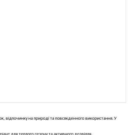
ок, відпочинку на природі та повсякденного використання. У
іант для теплого сезону та активного дозвілля.