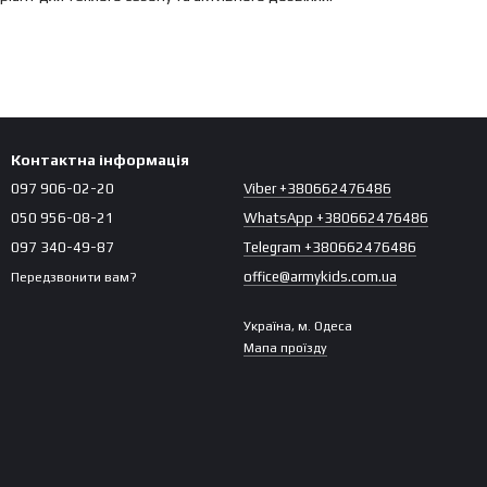
Контактна інформація
097 906-02-20
Viber +380662476486
050 956-08-21
WhatsApp +380662476486
097 340-49-87
Telegram +380662476486
office@armykids.com.ua
Передзвонити вам?
Україна, м. Одеса
Мапа проїзду