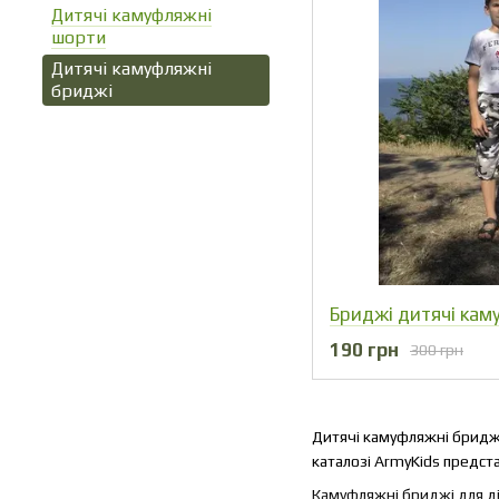
Дитячі камуфляжні
шорти
Дитячі камуфляжні
бриджі
Бриджі дитячі каму
190 грн
300 грн
Дитячі камуфляжні бриджі
каталозі ArmyKids представ
Камуфляжні бриджі для ді