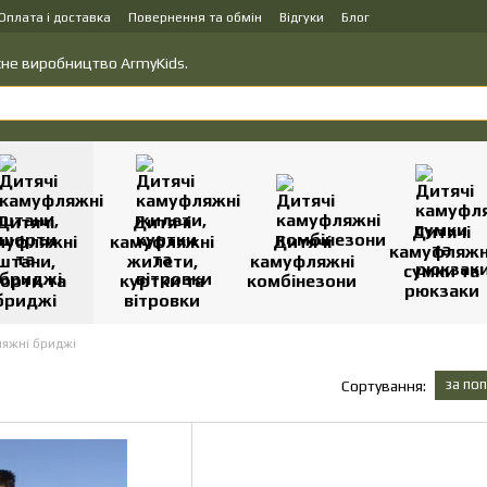
Оплата і доставка
Повернення та обмін
Відгуки
Блог
вку товарів
Політика конфіденційності
ласне виробництво ArmyKids.
Дитячі
Дитячі
Дитячі
муфляжні
камуфляжні
Дитячі
камуфляжн
штани,
жилети,
камуфляжні
сумки та
орти та
куртки та
комбінезони
рюкзаки
бриджі
вітровки
ляжні бриджі
за по
Сортування: