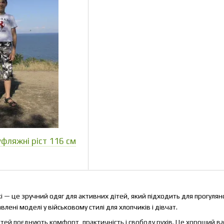
фляжні ріст 116 см
 — це зручний одяг для активних дітей, який підходить для прогулян
лені моделі у військовому стилі для хлопчиків і дівчат.
тей поєднують комфорт, практичність і свободу рухів. Це хороший вар