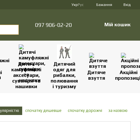
Укр
Рус
Бажання
Вхід
097 906-02-20
Мій кошик
Дитячі
Дитячий
камуфляжні
одяг для
і
Дитяче
Акційні
аксесуари,
рибалки,
взуття
пропозиці
сувеніри та
полювання
нашивки
і туризму
пулярністю
спочатку дешевше
спочатку дорожчі
за назвою