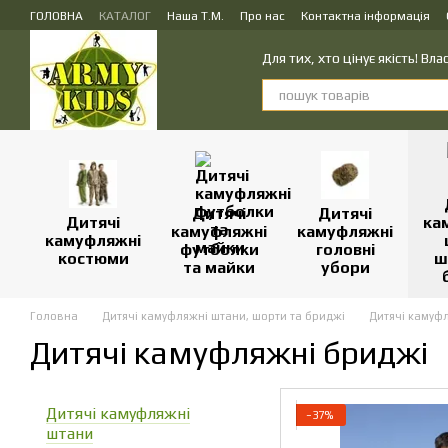
Перейти до основного контенту
ГОЛОВНА
КАТАЛОГ
Наша Т.М.
Про нас
Контактна інформація
ПУБЛІЧНИЙ ДОГОВІР (ОФЕРТА) на замовлення, купівлю-продаж і доста
Для тих, хто цінує якість! В
Дитячі
Дитячі
Дитячі
ка
камуфляжні
камуфляжні
камуфляжні
футболки
головні
костюми
ш
та майки
убори
Головна
Дитячі камуфляжні штани, шорти та бриджі
Дитячі камуф
Дитячі камуфляжні бриджі
Дитячі камуфляжні
−37%
штани