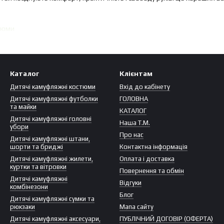
тюми
Каталог
Клієнтам
Дитячі камуфляжні костюми
Вхід до кабінету
Дитячі камуфляжні футболки
ГОЛОВНА
та майки
КАТАЛОГ
Дитячі камуфляжні головні
Наша Т.М.
убори
Про нас
Дитячі камуфляжні штани,
шорти та бриджі
Контактна інформація
Дитячі камуфляжні жилети,
Оплата і доставка
куртки та вітровки
Повернення та обмін
Дитячі камуфляжні
Відгуки
комбінезони
Блог
Дитячі камуфляжні сумки та
рюкзаки
Мапа сайту
Дитячі камуфляжні аксесуари,
ПУБЛІЧНИЙ ДОГОВІР (ОФЕРТА)