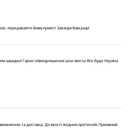
кою, передавайте йому привіт! Завжди Вам раді!
ли швидко! Гарне співвідношення ціна-якість! Все буде Україна
замовленню та доставці. До якості жодних претензій. Приємний