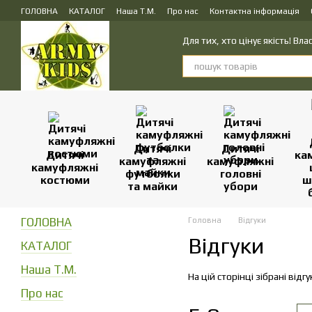
Перейти до основного контенту
ГОЛОВНА
КАТАЛОГ
Наша Т.М.
Про нас
Контактна інформація
ПУБЛІЧНИЙ ДОГОВІР (ОФЕРТА) на замовлення, купівлю-продаж і доста
Для тих, хто цінує якість! В
Дитячі
Дитячі
Дитячі
ка
камуфляжні
камуфляжні
камуфляжні
футболки
головні
костюми
ш
та майки
убори
ГОЛОВНА
Головна
Відгуки
Відгуки
КАТАЛОГ
Наша Т.М.
На цій сторінці зібрані відг
Про нас