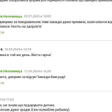
ія Непомяща
05.01.2025 в 19:09
 дякуємо за повідомлення. Нам завжди дуже приємно, коли клієнти ві
алося. Носіть на здоров'я!
сти
та
16.09.2024 в 12:34
вка в той же день. Якість гарна!
ія Непомяща
17.09.2024 в 16:28
ита, дякуємо за відгук! Завжди Вам раді!
сти
24 в 11:03
з, не знали що подарувати дитині.
опчик дуже зрадів (( він полюбляє рибалку).