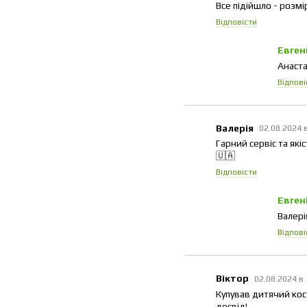
Все підійшло - розмір 
Відповісти
Евген
Анаста
Відпові
Валерія
02.08.2024 
Гарний сервіс та як
🇺🇦
Відповісти
Евген
Валері
Відпові
Віктор
02.08.2024 в
Купував дитячий кос
досвід!