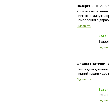
Валерія
02.09.2025 
Робили замовлення на
звисають, липучки п
Замовлення відправи
Відповісти
Евген
Валері
Відпові
Оксана Гнатишин
Замовдяла дитячий к
якісний пошив - все
Відповісти
Евген
Оксана
Відпові