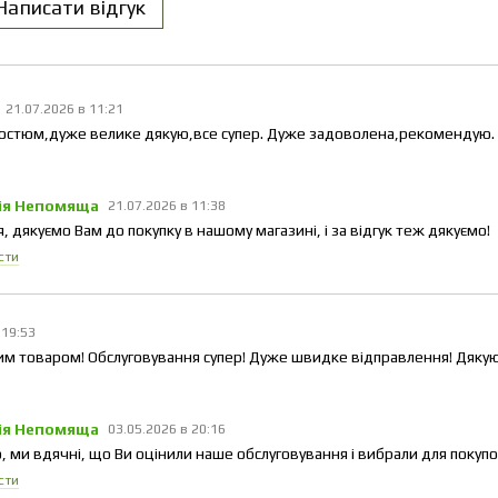
Написати відгук
21.07.2026 в 11:21
остюм,дуже велике дякую,все супер. Дуже задоволена,рекомендую. Ш
ія Непомяща
21.07.2026 в 11:38
я, дякуємо Вам до покупку в нашому магазині, і за відгук теж дякуємо!
сти
 19:53
им товаром! Обслуговування супер! Дуже швидке відправлення! Дяку
ія Непомяща
03.05.2026 в 20:16
, ми вдячні, що Ви оцінили наше обслуговування і вибрали для покупо
сти