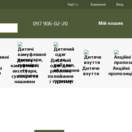
Укр
Рус
Бажання
Вхід
097 906-02-20
Мій кошик
Дитячі
Дитячий
камуфляжні
одяг для
і
Дитяче
Акційні
аксесуари,
рибалки,
взуття
пропозиці
сувеніри та
полювання
нашивки
і туризму