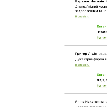
Березюк Наталія
Дякую. Якісний кост
задоволенням та не 
Відповісти
Евген
Наталі
Відпові
Григор Лідія
20.05
Дуже гарна форма ) 
Відповісти
Евген
Лідія,
Відпові
Яніна Наконечна
Доброго дня,дитині