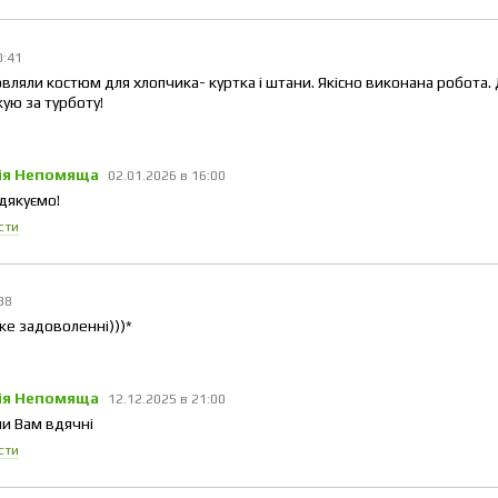
0:41
вляли костюм для хлопчика- куртка і штани. Якісно виконана робота. 
ую за турботу!
ія Непомяща
02.01.2026 в 16:00
 дякуємо!
сти
:38
е задоволенні)))*
ія Непомяща
12.12.2025 в 21:00
 ми Вам вдячні
сти