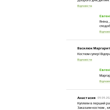
Відповісти
Евген
Яніна,
сподоб
Відпові
Василюк Маргари
Костюм супер! Відпра
Відповісти
Евген
Маргар
Відпові
Анастасия
09.09.20
Купляли в перший ра
Заказали костюм , хл