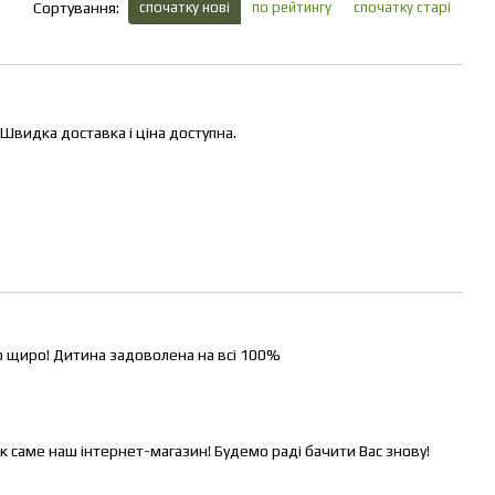
спочатку нові
по рейтингу
спочатку старі
Сортування:
видка доставка і ціна доступна.
ю щиро! Дитина задоволена на всі 100%
к саме наш інтернет-магазин! Будемо раді бачити Вас знову!