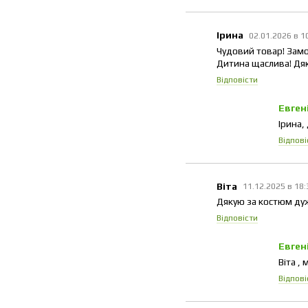
Ірина
02.01.2026 в 1
Чудовий товар! Замо
Дитина щаслива! Дяк
Відповісти
Евген
Ірина,
Відпові
Віта
11.12.2025 в 18
Дякую за костюм дуж
Відповісти
Евген
Віта ,
Відпові