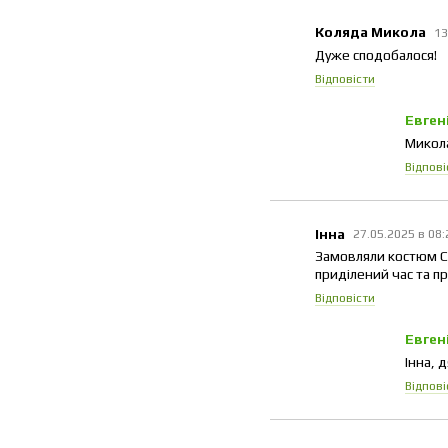
Коляда Микола
13
Дуже сподобалося!
Відповісти
Евген
Микола
Відпові
Інна
27.05.2025 в 08
Замовляли костюм Ск
приділений час та пр
Відповісти
Евген
Інна, 
Відпові