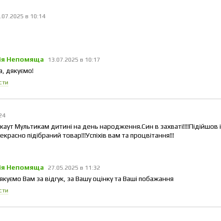
.07.2025 в 10:14
ія Непомяща
13.07.2025 в 10:17
, дякуємо!
сти
:24
аут Мультикам дитині на день народження.Син в захваті!!!!Підійшов 
екрасно підібраний товар!!!Успіхів вам та процвітання!!!
ія Непомяща
27.05.2025 в 11:32
дякуємо Вам за відгук, за Вашу оцінку та Ваші побажання
сти