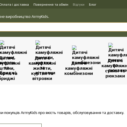
Оплата і доставка
Повернення та обмін
Відгуки
Блог
вку товарів
Політика конфіденційності
ласне виробництво ArmyKids.
Дитячі
Дитячі
Дитячі
муфляжні
камуфляжні
Дитячі
камуфляжн
штани,
жилети,
камуфляжні
сумки та
орти та
куртки та
комбінезони
рюкзаки
бриджі
вітровки
уки покупців ArmyKids про якість товарів, обслуговування та доставку.