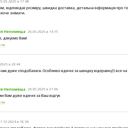
25.05.2025 в 17:48
юм, відповідає розміру, швидка доставка, детальна інформація про то
хоче знімати.
ія Непомяща
26.05.2025 в 14:15
я, дякуємо Вам!
сти
.2025 в 20:44
нам дуже сподобалася. Особливо вдячні за швидку відправку)) все на
ія Непомяща
20.05.2025 в 21:06
 ми Вам дуже вдячні за Ваш відгук
сти
01.12.2024 в 16:39
 дуже сподобаюсь форма,все підійшло.А головне що швидко прийшла 