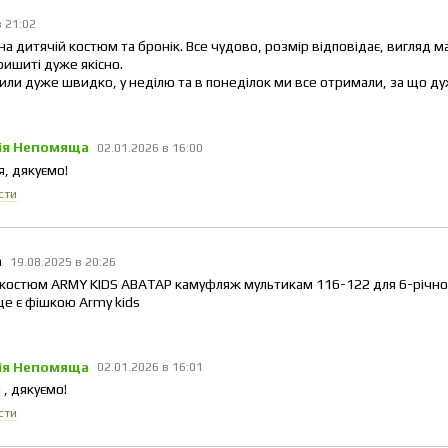
в 21:02
 дитячій костюм та бронік. Все чудово, розмір відповідає, вигляд ма
ришиті дуже якісно.
ли дуже швидко, у неділю та в понеділок ми все отримали, за що ду
ія Непомяща
02.01.2026 в 16:00
я, дякуємо!
сти
а
19.08.2025 в 20:26
остюм ARMY KIDS АВАТАР камуфляж мультикам 116-122 для 6-річного 
 це є фішкою Army kids
ія Непомяща
02.01.2026 в 16:01
 , дякуємо!
сти