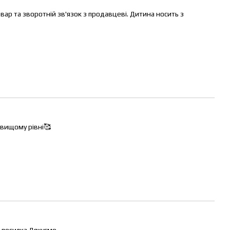
вар та зворотній зв'язок з продавцеві. Дитина носить з
 вищому рівні🥰
посилка.Дякуємо.