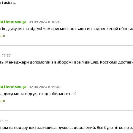
і якість.
ія Непомяща
09.09.2024 в 18:26
сія , дякуємо за відгук! Нам приємно, що ваш син задоволений обнов
сти
в 17:27
ість! Менеджери допомогли з вибором і все підійшло. Костюми достави
ія Непомяща
02.08.2024 в 19:46
я, дякуємо за відгук, та що обираєте нас!
сти
 15:38
тюм на подарунок і залишився дуже задоволений. Все було чітко по 