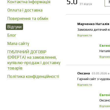
5.0
Контактна інформація
31
відгук
Оплата і доставка
Повернення та обмін
Марченко Наталія
Відгуки
Замовила дитячий к
Блог
Відповісти
Мапа сайту
Евген
Наталі
ПУБЛІЧНИЙ ДОГОВІР
(ОФЕРТА) на замовлення,
Відпові
купівлю-продаж і доставку
товарів
Оксана
03.05.2026 в
Політика конфіденційності
Гарний сайт з чудов
Відповісти
Евген
Оксано
Відпові