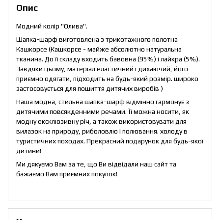
Опис
Модний колір "Олива".
Шапка-шарф виготовлена з трикотажного полотна
Кашкорсе (Кашкорсе - майже абсолютно натуральна
тканина. До її складу входить бавовна (95%) і лайкра (5%).
Завдяки цьому, матеріал еластичний і дихаючий, його
приємно одягати, підходить на будь-який розмір. широко
застосовується для пошиття дитячих виробів )
Наша модна, стильна шапка-шарф відмінно гармонує з
дитячими повсякденними речами. Її можна носити, як
модну ексклюзивну річ, а також використовувати для
вилазок на природу, риболовлю і полювання. холоду в
туристичних походах. Прекрасний подарунок для будь-якої
дитини!
Ми дякуємо Вам за те, що Ви відвідали наш сайт та
бажаємо Вам приємних покупок!