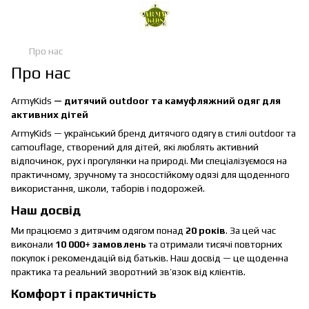
Про нас
Про нас
ArmyKids
— дитячий outdoor та камуфляжний одяг для
активних дітей
ArmyKids — український бренд дитячого одягу в стилі outdoor та
camouflage, створений для дітей, які люблять активний
відпочинок, рух і прогулянки на природі. Ми спеціалізуємося на
практичному, зручному та зносостійкому одязі для щоденного
використання, школи, таборів і подорожей.
Наш досвід
Ми працюємо з дитячим одягом понад
20 років
. За цей час
виконали
10 000+ замовлень
та отримали тисячі повторних
покупок і рекомендацій від батьків. Наш досвід — це щоденна
практика та реальний зворотний зв’язок від клієнтів.
Комфорт і практичність