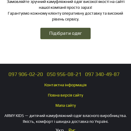
Замовляйте зручний камуфляжний одяг високої якості на сайті
нашої компанії просто зараз!
Гарантуємо кожному клієнту оперативну доставку та високий
рівень сервісу.
Підібрати одяг
097 906-02-20
050 956-08-21
097 340-49-87
Контактна інформація
Повна версія сайту
Мапа сайту
ARMY KIDS — дитячий камуфляжний одяг власного виробництва.
Якість, комфорт і швидка доставка по Україні.
Укр
Рус