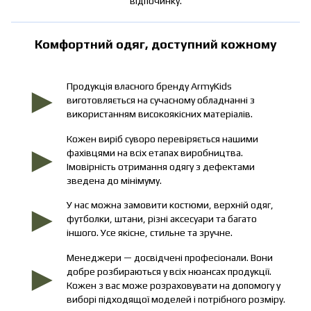
відпочинку.
Комфортний одяг, доступний кожному
►
Продукція власного бренду ArmyKids
виготовляється на сучасному обладнанні з
використанням високоякісних матеріалів.
Кожен виріб суворо перевіряється нашими
►
фахівцями на всіх етапах виробництва.
Імовірність отримання одягу з дефектами
зведена до мінімуму.
►
У нас можна замовити костюми, верхній одяг,
футболки, штани, різні аксесуари та багато
іншого. Усе якісне, стильне та зручне.
Менеджери — досвідчені професіонали. Вони
►
добре розбираються у всіх нюансах продукції.
Кожен з вас може розраховувати на допомогу у
виборі підходящої моделей і потрібного розміру.