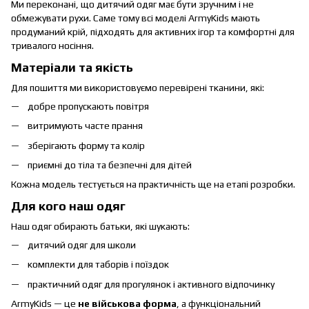
Ми переконані, що дитячий одяг має бути зручним і не
обмежувати рухи. Саме тому всі моделі ArmyKids мають
продуманий крій, підходять для активних ігор та комфортні для
тривалого носіння.
Матеріали та якість
Для пошиття ми використовуємо перевірені тканини, які:
добре пропускають повітря
витримують часте прання
зберігають форму та колір
приємні до тіла та безпечні для дітей
Кожна модель тестується на практичність ще на етапі розробки.
Для кого наш одяг
Наш одяг обирають батьки, які шукають:
дитячий одяг для школи
комплекти для таборів і поїздок
практичний одяг для прогулянок і активного відпочинку
ArmyKids — це
не військова форма
, а функціональний