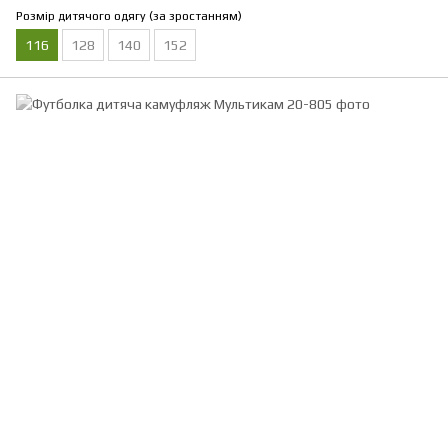
Розмір дитячого одягу (за зростанням)
116
128
140
152