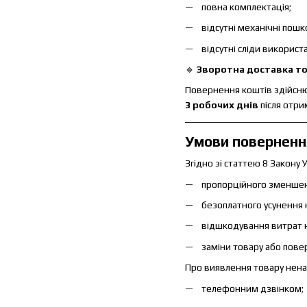
повна комплектація;
відсутні механічні пош
відсутні сліди використ
🔹
Зворотна доставка тов
Повернення коштів здійсню
3 робочих днів
після отри
Умови повернення
Згідно зі статтею 8 Закону 
пропорційного зменшен
безоплатного усунення 
відшкодування витрат н
заміни товару або пове
Про виявлення товару нена
телефонним дзвінком;