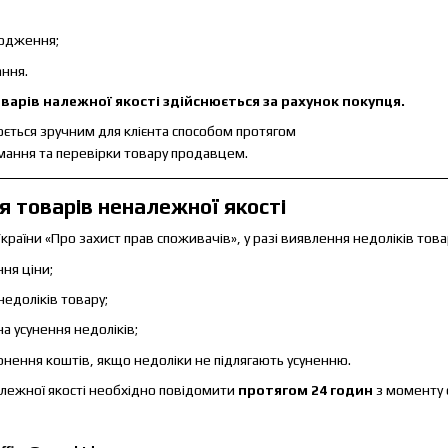
кодження;
ання.
арів належної якості здійснюється за рахунок покупця.
ється зручним для клієнта способом протягом
мання та перевірки товару продавцем.
 товарів неналежної якості
України «Про захист прав споживачів», у разі виявлення недоліків тов
ня ціни;
недоліків товару;
а усунення недоліків;
рнення коштів, якщо недоліки не підлягають усуненню.
лежної якості необхідно повідомити
протягом 24 годин
з моменту 