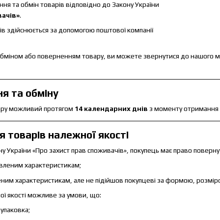
ня та обмін товарів відповідно до Закону України
вачів»
.
ів здійснюється за допомогою поштової компанії
 з обміном або поверненням товару, ви можете звернутися до нашого
я та обміну
ару можливий протягом
14 календарних днів
з моменту отримання 
 товарів належної якості
ону України «Про захист прав споживачів», покупець має право поверну
явленим характеристикам;
еним характеристикам, але не підійшов покупцеві за формою, розміро
ї якості можливе за умови, що:
упаковка;