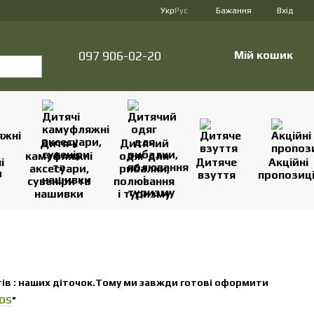
Укр
Рус
Бажання
Вхід
097 906-02-20
Мій кошик
Дитячі
Дитячий
камуфляжні
одяг для
і
Дитяче
Акційні
аксесуари,
рибалки,
взуття
пропозиці
сувеніри та
полювання
нашивки
і туризму
тів : наших діточок.Тому ми завжди готові оформити
IDS
"