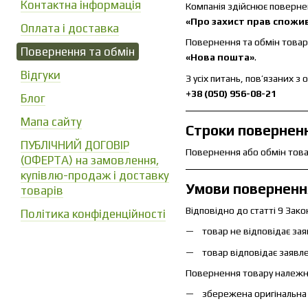
Контактна інформація
Компанія здійснює повернен
«Про захист прав спожи
Оплата і доставка
Повернення та обмін товар
Повернення та обмін
«Нова пошта»
.
Відгуки
З усіх питань, пов’язаних
+38 (050) 956-08-21
Блог
Мапа сайту
Строки поверненн
ПУБЛІЧНИЙ ДОГОВІР
Повернення або обмін тов
(ОФЕРТА) на замовлення,
купівлю-продаж і доставку
Умови повернення
товарів
Відповідно до статті 9 Зак
Політика конфіденційності
товар не відповідає за
товар відповідає заявл
Повернення товару належно
збережена оригінальна 