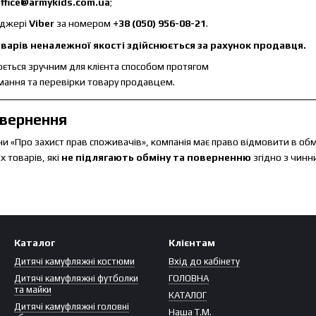
ffice@armykids.com.ua
;
нджері
Viber
за номером
+38 (050) 956-08-21
.
варів неналежної якості здійснюється за рахунок продавця.
ється зручним для клієнта способом протягом
мання та перевірки товару продавцем.
овернення
ни «Про захист прав споживачів», компанія має право відмовити в обм
 товарів, які
не підлягають обміну та поверненню
згідно з чинн
Каталог
Клієнтам
Дитячі камуфляжні костюми
Вхід до кабінету
Дитячі камуфляжні футболки
ГОЛОВНА
та майки
КАТАЛОГ
Дитячі камуфляжні головні
Наша Т.М.