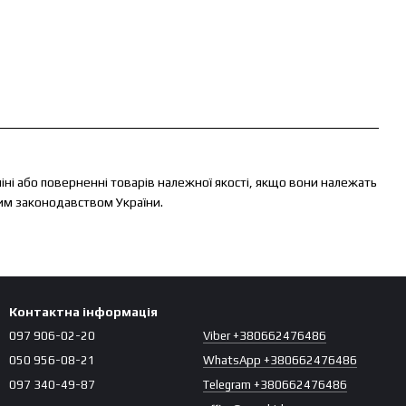
іні або поверненні товарів належної якості, якщо вони належать
им законодавством України.
Контактна інформація
097 906-02-20
Viber +380662476486
050 956-08-21
WhatsApp +380662476486
097 340-49-87
Telegram +380662476486