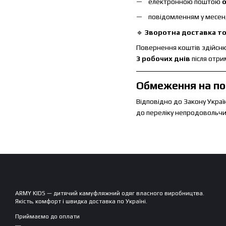
електронною поштою
o
повідомленням у месе
🔹
Зворотна доставка то
Повернення коштів здійсню
3 робочих днів
після отри
Обмеження на п
Відповідно до Закону Украї
до переліку непродовольчих
ARMY KIDS — дитячий камуфляжний одяг власного виробництва.
Якість, комфорт і швидка доставка по Україні.
Приймаємо до оплати