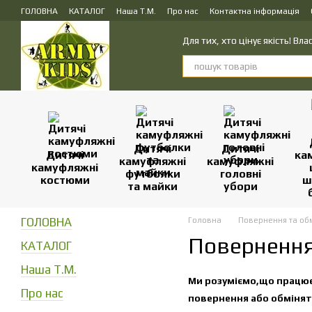
Перейти до основного контенту
ГОЛОВНА
КАТАЛОГ
Наша Т.М.
Про нас
Контактна інформація
ПУБЛІЧНИЙ ДОГОВІР (ОФЕРТА) на замовлення, купівлю-продаж і доста
Для тих, хто цінує якість! В
Дитячі
Дитячі
Дитячі
ка
камуфляжні
камуфляжні
камуфляжні
футболки
головні
костюми
ш
та майки
убори
ГОЛОВНА
Головна
Повернення та об
Повернення
КАТАЛОГ
Наша Т.М.
Ми розуміємо,що працює
Про нас
повернення або обміняти