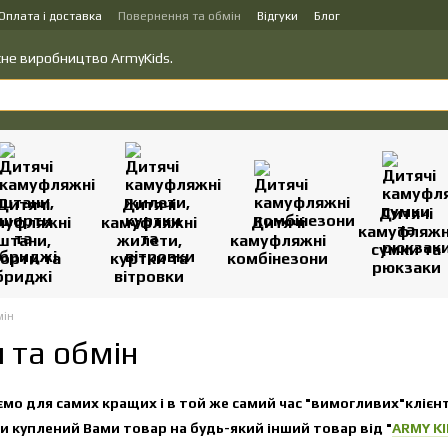
Оплата і доставка
Повернення та обмін
Відгуки
Блог
вку товарів
Політика конфіденційності
ласне виробництво ArmyKids.
Дитячі
Дитячі
Дитячі
муфляжні
камуфляжні
Дитячі
камуфляжн
штани,
жилети,
камуфляжні
сумки та
орти та
куртки та
комбінезони
рюкзаки
бриджі
вітровки
мін
 та обмін
мо для самих кращих і в той же самий час "вимогливих"клієн
 куплений Вами товар на будь-який інший товар від "
ARMY K