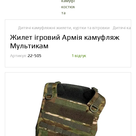
Дитячі камуфляжні жилети, куртки та вітровки
Дитячі кам
Жилет ігровий Армія камуфляж
Мультикам
Артикул:
22-505
1 відгук