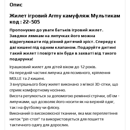
Опис
Жилет ігровий Army камуфляж Мультикам
код : 22-505
Пропонуємо до уваги батьків ігровий жилет.
Завдяки лямкам на липучках його можна
відрегулювати під різний дитячий зріст. Спереду є
дві кишені під одним клапаном. Подаруйте дитині
такий жилет і повірте він буде в захваті від такого
подарунка!
Іграшковий жилет для дітей віком до 12 років.
На передній частині липучка для позивного, кріплення
MOLLE та 2 кишені.
З внутрішнього боку жилет виконано з м’якої 3D-сітки, що
сприяє комфортному носінню.
Висота регулюється за допомогою ремінної стрічки, об’єм -
липучками, що дозволяє його носити як на верхній одяг,
так і на футболку чи фліску.
Виконаний із високоякісної тканини, яка має переплетіння
ниток "ріп-стоп" та використовується для пошиття
тактичного одягу для дорослих.