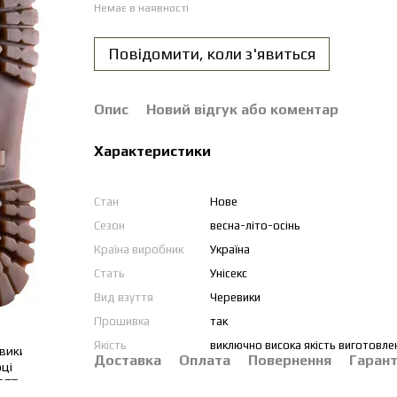
Немає в наявності
Повідомити, коли з'явиться
Опис
Новий відгук або коментар
Характеристики
Стан
Нове
Сезон
весна-літо-осінь
Країна виробник
Україна
Стать
Унісекс
Вид взуття
Черевики
Прошивка
так
Якість
виключно висока якість виготовле
Доставка
Оплата
Повернення
Гарант