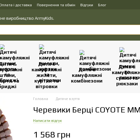
Оплата і доставка
Повернення та обмін
Відгуки
Блог
вку товарів
Політика конфіденційності
ласне виробництво ArmyKids.
Дитячі
Дитячі
Дитячі
муфляжні
камуфляжні
Дитячі
камуфляжн
штани,
жилети,
камуфляжні
сумки та
орти та
куртки та
комбінезони
рюкзаки
бриджі
вітровки
Головна
Дитяче взуття
Черевики Берці COYOTE ММ1
Написати відгук
1 568 грн