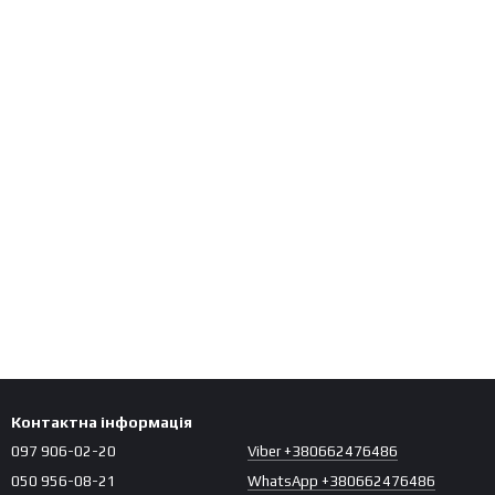
Контактна інформація
097 906-02-20
Viber +380662476486
050 956-08-21
WhatsApp +380662476486