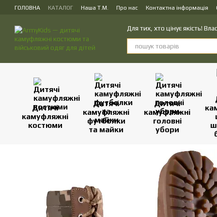
Перейти до основного контенту
ГОЛОВНА
КАТАЛОГ
Наша Т.М.
Про нас
Контактна інформація
ПУБЛІЧНИЙ ДОГОВІР (ОФЕРТА) на замовлення, купівлю-продаж і доста
Для тих, хто цінує якість! В
Дитячі
Дитячі
Дитячі
ка
камуфляжні
камуфляжні
камуфляжні
футболки
головні
костюми
ш
та майки
убори