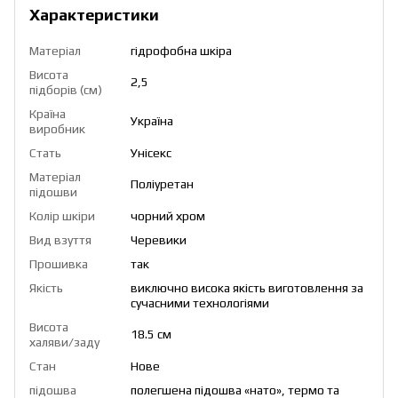
Характеристики
Матеріал
гідрофобна шкіра
Висота
2,5
підборів (см)
Країна
Україна
виробник
Стать
Унісекс
Матеріал
Поліуретан
підошви
Колір шкіри
чорний хром
Вид взуття
Черевики
Прошивка
так
Якість
виключно висока якість виготовлення за
сучасними технологіями
Висота
18.5 см
халяви/заду
Стан
Нове
підошва
полегшена підошва «нато», термо та