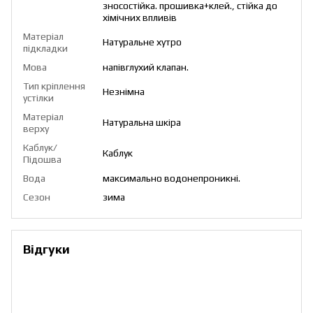
зносостійка. прошивка+клей., стійка до
хімічних впливів
Матеріал
Натуральне хутро
підкладки
Мова
напівглухий клапан.
Тип кріплення
Незнімна
устілки
Матеріал
Натуральна шкіра
верху
Каблук/
Каблук
Підошва
Вода
максимально водонепроникні.
Сезон
зима
Відгуки