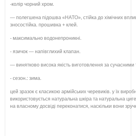
-колір чорний хром.
— полегшена підошва «НАТО», стійка до хімічних вплив
зносостійка. прошивка + клей.
- максимально водонепроникні.
- язичок — напівглихий клапан.
— винятково висока якість виготовлення за сучасними 
- сезон.: зима.
цей зразок є класикою армійських черевиків. у їх вироб
використовується натуральна шкіра та натуральна циг
на власному досвіді переконатися, наскільки вони зручн