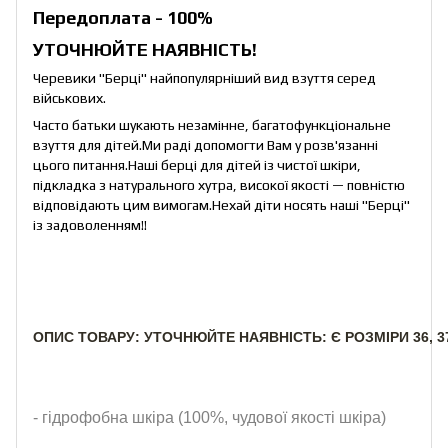
Передоплата - 100%
УТОЧНЮЙТЕ НАЯВНІСТЬ!
Черевики "Берці" найпопулярніший вид взуття серед
військових.
Часто батьки шукають незамінне, багатофункціональне
взуття для дітей.Ми раді допомогти Вам у розв'язанні
цього питання.Наші берці для дітей із чистої шкіри,
підкладка з натурального хутра, високої якості — повністю
відповідають цим вимогам.Нехай діти носять наші "Берці"
із задоволенням!!
ОПИС ТОВАРУ: УТОЧНЮЙТЕ НАЯВНІСТЬ: Є РОЗМІРИ 36, 37,
- гідрофобна шкіра (100%, чудової якості шкіра)