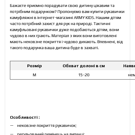
Бажаєте приємно порадувати свою дитину цікавим та
потрібним подарунком? Пропонуємо вам купити рукавички
камуфляжні в інтернет-магазині ARMY KIDS. Нашим дітям
часто потрібний захист для рук на природі. Тактичні
камуфльовані рукавички дуже подобаються дітям, вони
чудово в них грають. Матеріал з яких вони виготовлені
мають нековзне покриття і чудово дихають. Впевнені, від
такого подарунка ваша дитина буде в захваті.
Розмір
Обхват долоні в см
Наяв
M
15-20
не
Особливості :
нековзне покриття рукавичок;
регульований ремінець на липучці;