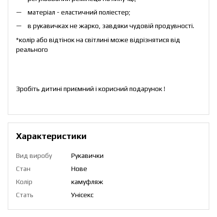
матеріал - еластичний поліестер;
в рукавичках не жарко, завдяки чудовій продувності.
*колір або відтінок на світлині може відрізнятися від
реального
Зробіть дитині приємний і корисний подарунок !
Характеристики
Вид виробу
Рукавички
Стан
Нове
Колір
камуфляж
Стать
Унісекс