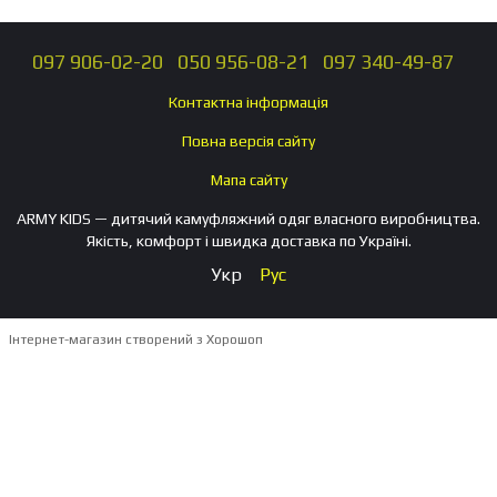
097 906-02-20
050 956-08-21
097 340-49-87
Контактна інформація
Повна версія сайту
Мапа сайту
ARMY KIDS — дитячий камуфляжний одяг власного виробництва.
Якість, комфорт і швидка доставка по Україні.
Укр
Рус
Інтернет-магазин створений з Хорошоп