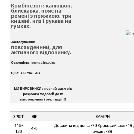
Комбінезон
: капюшон,
блискавка, пояс на
ремені з пряжкою, три
кишені, низ і рукава на
гумках.
Застосування:
повсякденний, для
активного відпочинку.
Сезонність:
весна,літо,осінь
Ціна: АКТУАЛЬНА
МИ ВИРОБНИКИ : повний цикл від
розробки моделей до їх
виготовлення і реалізації !!!
ЗРІСТ
ВІК
ЗАМІРИ
116-
Довжина від пояса-70 Кроковий шов-49
4-6
122
рукава-39