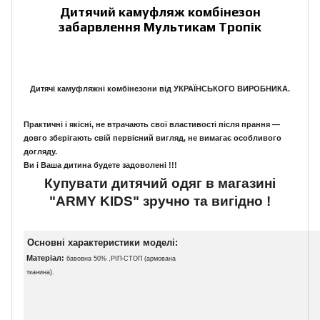
Дитячий камуфляж комбінезон
забарвлення Мультикам Тропік
Дитячі камуфляжні комбінезони
від УКРАЇНСЬКОГО ВИРОБНИКА.
Практичні і якісні, не втрачають свої властивості після прання ―
довго зберігають свій первісний вигляд, не вимагає особливого
догляду.
Ви і Ваша дитина будете задоволені !!!
Купувати дитячий одяг в магазині
"
ARMY
KIDS"
зручно та вигідно !
Основні характеристики моделі:
Матеріал:
бавовна 50% ,РІП-СТОП (армована
тканина).