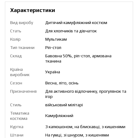
Характеристики
Вид виробу
Дитячий камуфляжний костюм
Стать
Для хлопчиків та дівчаток
Колір
Мультикам
Тип тканини
Ріп-стоп
Склад
Бавовна 50%, ріп-стоп, армована
тканина
Країна
Україна
виробник
Сезон
Весна, літо, осінь
Призначення
Для активного відпочинку, прогулянок та
ігор
Стиль
військовий мілітарі
Тематика
Камуфляжний
костюма
Куртка
З капюшоном, на блискавці, з кишенями
Штани
На гумці, зі шнуром, з кишенями