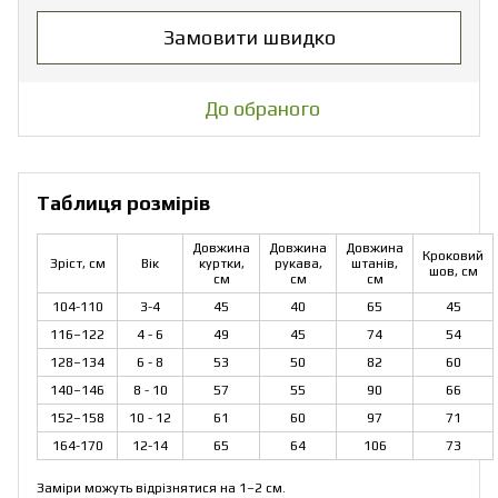
Замовити швидко
До обраного
Таблиця розмірів
Довжина
Довжина
Довжина
Кроковий
Зріст, см
Вік
куртки,
рукава,
штанів,
шов, см
см
см
см
104-110
3-4
45
40
65
45
116–122
4 - 6
49
45
74
54
128–134
6 - 8
53
50
82
60
140–146
8 - 10
57
55
90
66
152–158
10 - 12
61
60
97
71
164-170
12-14
65
64
106
73
Заміри можуть відрізнятися на 1–2 см.