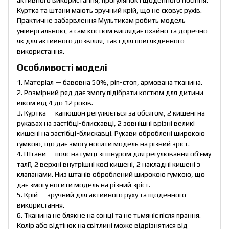
активного використання, прогулянок і щоденного носіння.
Куртка та штани мають зручний крій, що не сковує рухів.
Практичне забарвлення Мультикам робить модель
універсальною, а сам костюм виглядає охайно та доречно
як для активного дозвілля, так і для повсякденного
використання.
Особливості моделі
1. Матеріал — бавовна 50%, ріп-стоп, армована тканина.
2. Розмірний ряд дає змогу підібрати костюм для дитини
віком від 4 до 12 років.
3. Куртка — капюшон регулюється за обсягом, 2 кишені на
рукавах на застібці-блискавці, 2 зовнішні врізні великі
кишені на застібці-блискавці. Рукави оброблені широкою
гумкою, що дає змогу носити модель на різний зріст.
4. Штани — пояс на гумці зі шнуром для регулювання об’єму
талії, 2 верхні внутрішні косі кишені, 2 накладні кишені з
клапанами. Низ штанів оброблений широкою гумкою, що
дає змогу носити модель на різний зріст.
5. Крій — зручний для активного руху та щоденного
використання.
6. Тканина не блякне на сонці та не тьмяніє після прання.
Колір або відтінок на світлині може відрізнятися від