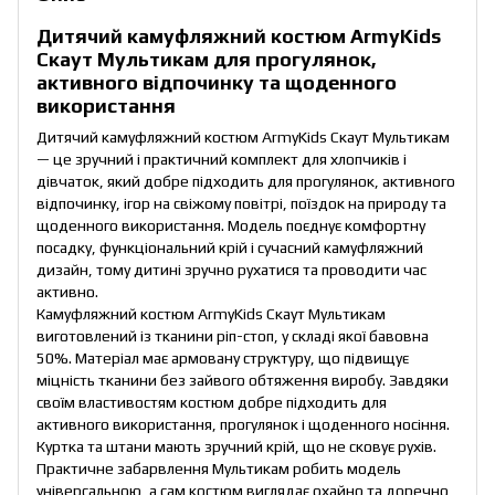
Дитячий камуфляжний костюм ArmyKids
Скаут Мультикам для прогулянок,
активного відпочинку та щоденного
використання
Дитячий камуфляжний костюм ArmyKids Скаут Мультикам
— це зручний і практичний комплект для хлопчиків і
дівчаток, який добре підходить для прогулянок, активного
відпочинку, ігор на свіжому повітрі, поїздок на природу та
щоденного використання. Модель поєднує комфортну
посадку, функціональний крій і сучасний камуфляжний
дизайн, тому дитині зручно рухатися та проводити час
активно.
Камуфляжний костюм ArmyKids Скаут Мультикам
виготовлений із тканини ріп-стоп, у складі якої бавовна
50%. Матеріал має армовану структуру, що підвищує
міцність тканини без зайвого обтяження виробу. Завдяки
своїм властивостям костюм добре підходить для
активного використання, прогулянок і щоденного носіння.
Куртка та штани мають зручний крій, що не сковує рухів.
Практичне забарвлення Мультикам робить модель
універсальною, а сам костюм виглядає охайно та доречно