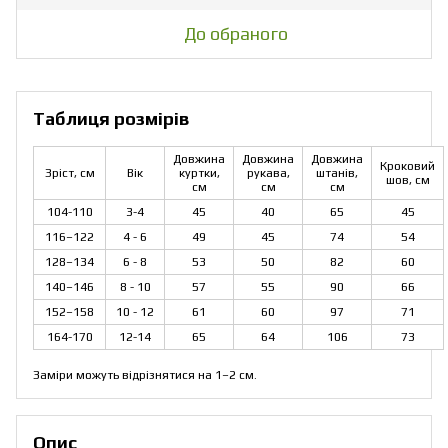
До обраного
Таблиця розмірів
Довжина
Довжина
Довжина
Кроковий
Зріст, см
Вік
куртки,
рукава,
штанів,
шов, см
см
см
см
104-110
3-4
45
40
65
45
116–122
4 - 6
49
45
74
54
128–134
6 - 8
53
50
82
60
140–146
8 - 10
57
55
90
66
152–158
10 - 12
61
60
97
71
164-170
12-14
65
64
106
73
Заміри можуть відрізнятися на 1–2 см.
Опис