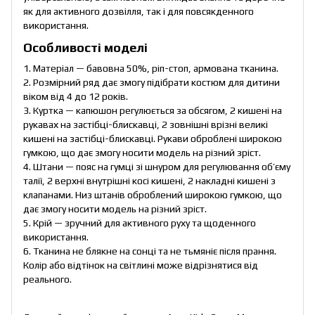
як для активного дозвілля, так і для повсякденного
використання.
Особливості моделі
1. Матеріал — бавовна 50%, ріп-стоп, армована тканина.
2. Розмірний ряд дає змогу підібрати костюм для дитини
віком від 4 до 12 років.
3. Куртка — капюшон регулюється за обсягом, 2 кишені на
рукавах на застібці-блискавці, 2 зовнішні врізні великі
кишені на застібці-блискавці. Рукави оброблені широкою
гумкою, що дає змогу носити модель на різний зріст.
4. Штани — пояс на гумці зі шнуром для регулювання об’єму
талії, 2 верхні внутрішні косі кишені, 2 накладні кишені з
клапанами. Низ штанів оброблений широкою гумкою, що
дає змогу носити модель на різний зріст.
5. Крій — зручний для активного руху та щоденного
використання.
6. Тканина не блякне на сонці та не тьмяніє після прання.
Колір або відтінок на світлині може відрізнятися від
реального.