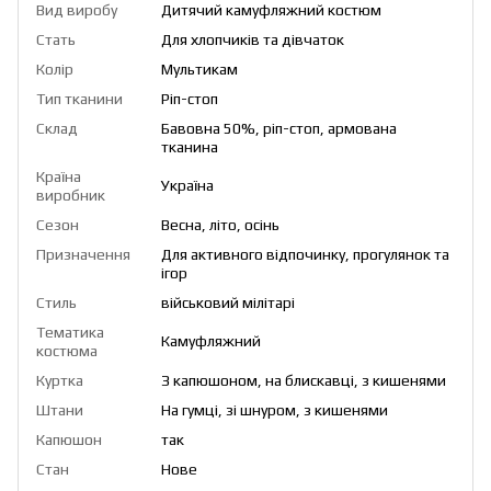
Вид виробу
Дитячий камуфляжний костюм
Стать
Для хлопчиків та дівчаток
Колір
Мультикам
Тип тканини
Ріп-стоп
Склад
Бавовна 50%, ріп-стоп, армована
тканина
Країна
Україна
виробник
Сезон
Весна, літо, осінь
Призначення
Для активного відпочинку, прогулянок та
ігор
Стиль
військовий мілітарі
Тематика
Камуфляжний
костюма
Куртка
З капюшоном, на блискавці, з кишенями
Штани
На гумці, зі шнуром, з кишенями
Капюшон
так
Стан
Нове