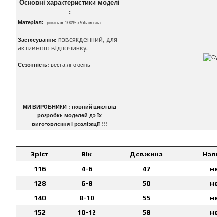
Основні характеристики моделі
:
Матеріал:
трикотаж 100% х/ббавовна
повсякденний, для
Застосування:
активного відпочинку.
Сезонність:
весна,літо,осінь
МИ ВИРОБНИКИ : повний цикл від
розробки моделей до їх
виготовлення і реалізації !!!
Зріст
Вік
Довжина
Ная
116
4-6
47
н
128
6-8
50
н
140
8-10
55
н
152
10-12
58
н