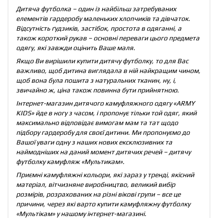
Дитяча футболка – один із найбільш затребуваних
елементів гардеробу маленьких хлопчиків та дівчаток.
Відсутність ґудзиків, застібок, простота в одяганні, а
також короткий рукав – основні переваги цього предмета
одягу, які завжди оцінить Ваше маля.
Якщо Ви вирішили купити дитячу футболку, то для Вас
важливо, щоб дитина виглядала в ній найкращим чином,
щоб вона була пошита з натуральних тканин, ну, і,
звичайно ж, ціна також повинна бути прийнятною.
Інтернет-магазин дитячого камуфляжного одягу «ARMY
KIDS» йде в ногу з часом, і пропонує тільки той одяг, який
максимально відповідає вимогам мам та тат щодо
підбору гардеробу для своєї дитини. Ми пропонуємо до
Вашої уваги одну з наших нових ексклюзивних та
наймодніших на даний момент дитячих речей – дитячу
футболку камуфляж «Мультикам».
Приємні камуфляжні кольори, які зараз у тренді, якісний
матеріал, вітчизняне виробництво, великий вибір
розмірів, розрахованих на різні вікові групи – все це
причини, через які варто купити камуфляжну футболку
«Мультікам» у нашому інтернет-магазині.