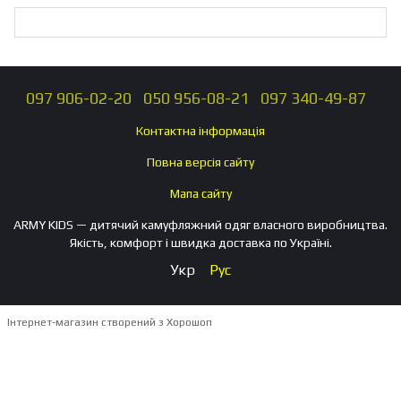
097 906-02-20
050 956-08-21
097 340-49-87
Контактна інформація
Повна версія сайту
Мапа сайту
ARMY KIDS — дитячий камуфляжний одяг власного виробництва.
Якість, комфорт і швидка доставка по Україні.
Укр
Рус
Інтернет-магазин створений з Хорошоп