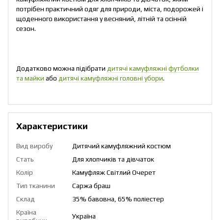
потрібен практичний одяг для природи, міста, подорожей і
щоденного використання у весняний, літній та осінній
сезон.
Додатково можна підібрати
дитячі камуфляжні футболки
та майки
або
дитячі камуфляжні головні убори
.
Характеристики
Вид виробу
Дитячий камуфляжний костюм
Стать
Для хлопчиків та дівчаток
Колір
Камуфляж Світлий Очерет
Тип тканини
Саржа браш
Склад
35% бавовна, 65% поліестер
Країна
Україна