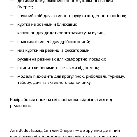
дитячий камуфляжний костюм у кольорі Світлий
Очерет;
зручний крій для активного руху та щоденного носіння;
куртка на рознімній блискавці;
капюшон для додаткового захисту на вулиці;
практичні кишені для дрібних речей;
низ куртки на резинці з фіксаторами;
рукави на резинках для комфортної посадки;
штани з кишенями та петлями під ремінь;
модель підходить для прогулянок, риболовлі, туризму,
табору, дачі та активного відпочинку.
Колір або відтінок на світлині може відрізнятися від
реального.
ArmyKids Лісохід Світлий Очерет — це зручний дитячий
камуфляжний костюм для хлопчиків та дівчаток, яким