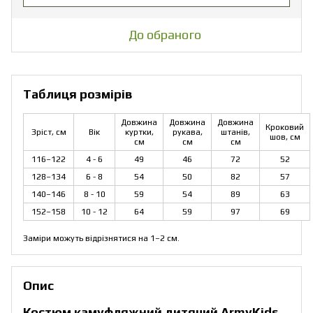
До обраного
Таблиця розмірів
Довжина
Довжина
Довжина
Кроковий
Зріст, см
Вік
куртки,
рукава,
штанів,
шов, см
см
см
см
116–122
4 - 6
49
46
72
52
128–134
6 - 8
54
50
82
57
140–146
8 - 10
59
54
89
63
152–158
10 - 12
64
59
97
69
Заміри можуть відрізнятися на 1–2 см.
Опис
Костюм камуфляжний дитячий ArmyKids