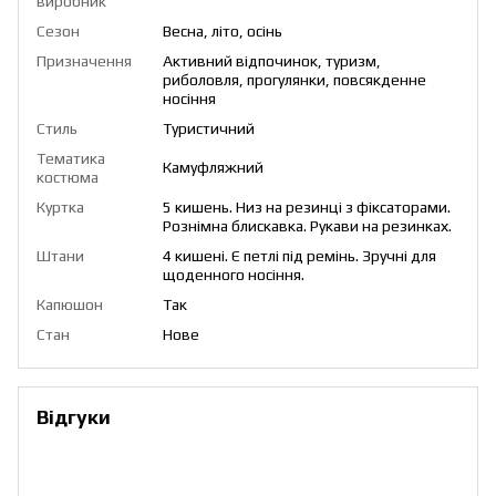
виробник
Сезон
Весна, літо, осінь
Призначення
Активний відпочинок, туризм,
риболовля, прогулянки, повсякденне
носіння
Стиль
Туристичний
Тематика
Камуфляжний
костюма
Куртка
5 кишень. Низ на резинці з фіксаторами.
Рознімна блискавка. Рукави на резинках.
Штани
4 кишені. Є петлі під ремінь. Зручні для
щоденного носіння.
Капюшон
Так
Стан
Нове
Відгуки