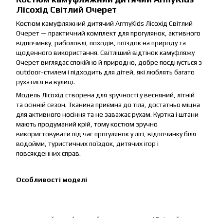
Лісохід Світлий Очерет
Костюм камуфляжний дитячий ArmyKids Лісохід Світлий
Очерет — практичний комплект для прогулянок, активного
відпочинку, риболовлі, походів, поїздок на природу та
щоденного використання. Світліший відтінок камуфляжу
Очерет виглядає спокійно й природно, добре поєднується з
outdoor-стилем і підходить для дітей, які люблять багато
рухатися на вулиці.
Модель Лісохід створена для зручності у весняний, літній
та осінній сезон. Тканина приємна до тіла, достатньо міцна
для активного носіння та не заважає рухам. Куртка і штани
мають продуманий крій, тому костюм зручно
використовувати під час прогулянок у лісі, відпочинку біля
водойми, туристичних поїздок, дитячих ігор і
повсякденних справ.
Особливості моделі