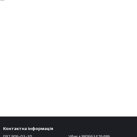
Контактна інформація
097 906-02-20
Viber +380662476486