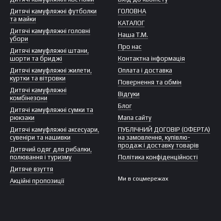
Дитячі камуфляжні футболки
ГОЛОВНА
та майки
КАТАЛОГ
Дитячі камуфляжні головні
Наша Т.М.
убори
Про нас
Дитячі камуфляжні штани,
шорти та бриджі
Контактна інформація
Дитячі камуфляжні жилети,
Оплата і доставка
куртки та вітровки
Повернення та обмін
Дитячі камуфляжні
Відгуки
комбінезони
Блог
Дитячі камуфляжні сумки та
рюкзаки
Мапа сайту
Дитячі камуфляжні аксесуари,
ПУБЛІЧНИЙ ДОГОВІР (ОФЕРТА)
сувеніри та нашивки
на замовлення, купівлю-
продаж і доставку товарів
Дитячий одяг для рибалки,
полювання і туризму
Політика конфіденційності
Дитяче взуття
Ми в соцмережах
Акційні пропозиції