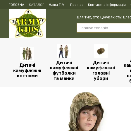
Перейти до основного контенту
ГОЛОВНА
КАТАЛОГ
Наша Т.М.
Про нас
Контактна інформація
ПУБЛІЧНИЙ ДОГОВІР (ОФЕРТА) на замовлення, купівлю-продаж і доста
Для тих, хто цінує якість! В
Дитячі
Дитячі
Дитячі
ка
камуфляжні
камуфляжні
камуфляжні
футболки
головні
костюми
ш
та майки
убори