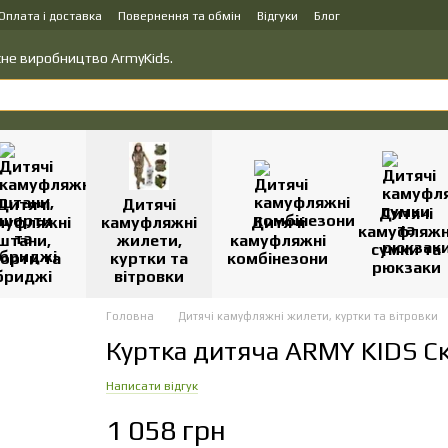
Оплата і доставка
Повернення та обмін
Відгуки
Блог
вку товарів
Політика конфіденційності
ласне виробництво ArmyKids.
Дитячі
Дитячі
Дитячі
муфляжні
камуфляжні
Дитячі
камуфляжн
штани,
жилети,
камуфляжні
сумки та
орти та
куртки та
комбінезони
рюкзаки
бриджі
вітровки
Головна
Дитячі камуфляжні жилети, куртки та вітровки
Куртка дитяча ARMY KIDS С
Написати відгук
1 058 грн