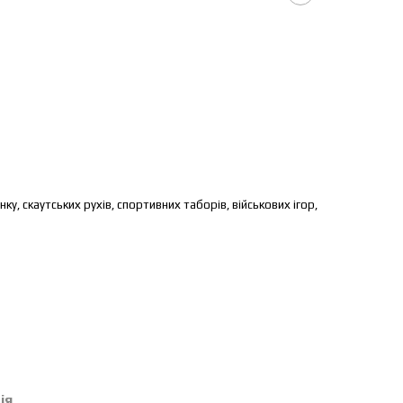
у, скаутських рухів, спортивних таборів, військових ігор,
ія