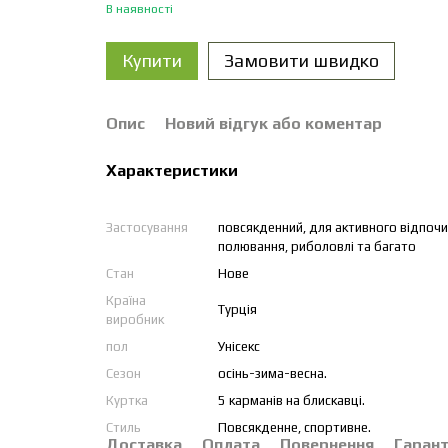
В наявності
Купити
Замовити швидко
Опис
Новий відгук або коментар
Характеристики
Застосування
повсякденний, для активного відпочинк
полювання, риболовлі та багато
Стан
Нове
Країна
Турція
виробник
пол
Унісекс
Сезон
осінь-зима-весна.
Куртка
5 карманів на блискавці.
Стиль
Повсякденне, спортивне.
Доставка
Оплата
Повернення
Гарант