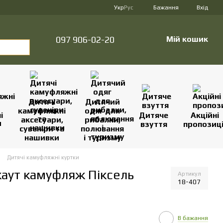
Укр
Рус
Бажання
Вхід
097 906-02-20
Мій кошик
Дитячі
Дитячий
камуфляжні
одяг для
і
Дитяче
Акційні
аксесуари,
рибалки,
взуття
пропозиці
сувеніри та
полювання
нашивки
і туризму
Дитячі камуфляжні куртки
каут камуфляж Піксель
Артикул
18-407
В бажання