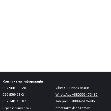
Контактна інформація
097 906-02-20
Viber +380662476486
050 956-08-21
WhatsApp +380662476486
097 340-49-87
Telegram +380662476486
office@armykids.com.ua
Передзвонити вам?