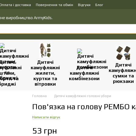
Оплата і доставка
Повернення та обмін
Відгуки
Блог
вку товарів
Політика конфіденційності
ласне виробництво ArmyKids.
Дитячі
Дитячі
Дитячі
муфляжні
камуфляжні
Дитячі
камуфляжн
штани,
жилети,
камуфляжні
сумки та
орти та
куртки та
комбінезони
рюкзаки
бриджі
вітровки
Головна
Дитячі камуфляжні головні убори
Пов'язка на голову РЕМБО 
Написати відгук
53 грн