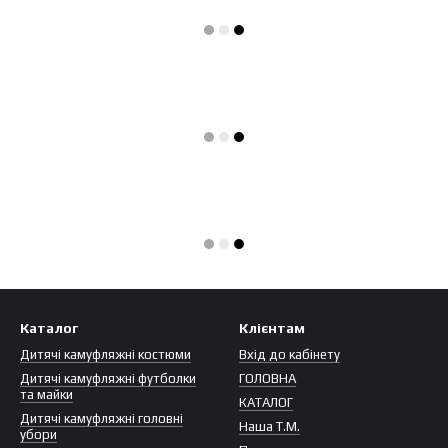
Каталог
Клієнтам
Дитячі камуфляжні костюми
Вхід до кабінету
Дитячі камуфляжні футболки
ГОЛОВНА
та майки
КАТАЛОГ
Дитячі камуфляжні головні
Наша Т.М.
убори