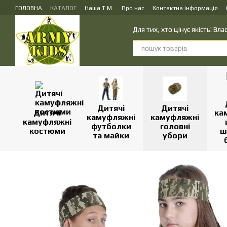
Перейти до основного контенту
ГОЛОВНА
КАТАЛОГ
Наша Т.М.
Про нас
Контактна інформація
ПУБЛІЧНИЙ ДОГОВІР (ОФЕРТА) на замовлення, купівлю-продаж і доста
Для тих, хто цінує якість! В
Дитячі
Дитячі
Дитячі
ка
камуфляжні
камуфляжні
камуфляжні
футболки
головні
костюми
ш
та майки
убори