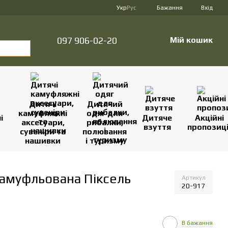
Укр
Рус
Бажання
Вхід
097 906-02-20
Мій кошик
Дитячі
Дитячий
камуфляжні
одяг для
і
Дитяче
Акційні
аксесуари,
рибалки,
взуття
пропозиці
сувеніри та
полювання
нашивки
і туризму
камуфльована Піксель
Артикул
20-917
В бажання