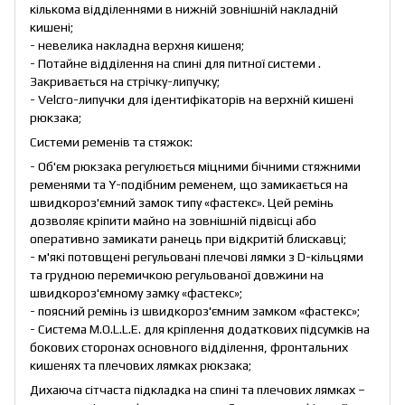
кількома відділеннями в нижній зовнішній накладній
кишені;
- невелика накладна верхня кишеня;
- Потайне відділення на спині для питної системи .
Закривається на стрічку-липучку;
- Velcro-липучки для ідентифікаторів на верхній кишені
рюкзака;
Системи ременів та стяжок:
- Об'єм рюкзака регулюється міцними бічними стяжними
ременями та Y-подібним ременем, що замикається на
швидкороз'ємний замок типу «фастекс». Цей ремінь
дозволяє кріпити майно на зовнішній підвісці або
оперативно замикати ранець при відкритій блискавці;
- м'які потовщені регульовані плечові лямки з D-кільцями
та грудною перемичкою регульованої довжини на
швидкороз'ємному замку «фастекс»;
- поясний ремінь із швидкороз'ємним замком «фастекс»;
- Система M.O.L.L.E. для кріплення додаткових підсумків на
бокових сторонах основного відділення, фронтальних
кишенях та плечових лямках рюкзака;
Дихаюча сітчаста підкладка на спині та плечових лямках –