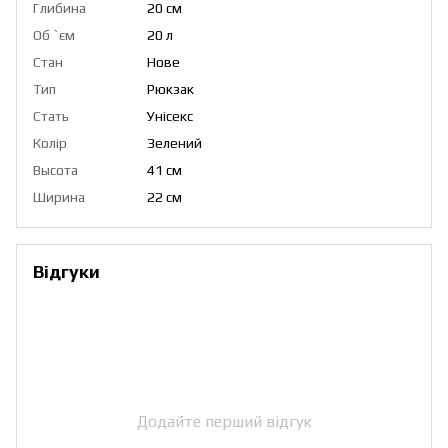
Глибина
20 см
Об `єм
20 л
Стан
Нове
Тип
Рюкзак
Стать
Унісекс
Колір
Зелений
Высота
41 см
Ширина
22 см
Відгуки
Додайте перший відгук