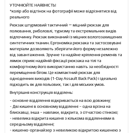
УТОЧНЮЙТЕ НАЯВНІСТЬ!
*колір або відтінок на фотографії може відрізнятися від
реального
Рюкзак штурмовий тактичний ― міцний рюкзак для
полювання, риболовлі, туризму та екстремальних видів
відпочинку. Рюкзак виконаний із міцних вологозахищених
синтетичних тканин. Ергономіка рюкзака та застосовувані
матеріали дозволяють зберігати його форму незалежно
від завантаження. Зручне та надійне кріплення ременів та
лямок сприяє надійній фіксації рюкзака на тілі та
комфортному його використанню навіть за необхідності
переміщення бігом. Це компактний рюкзак для
одноденних виходів (1-Day Assault Back Pack) і ідеально
підходить як для польових, так і для міських умов.
Внутрішня конструкція відділень:
- основне відділення відкривається на всю довжину;
- Дві кишені в основному відділенні – одна врізна на
блискавці, інша – навпаки, відкрита, з сітчастою стінкою;
- невелика відкрита кишеня з кількома відділеннями в
середньому відділенні;
- кишеню-органайзер з невеликою відкритою кишенею з