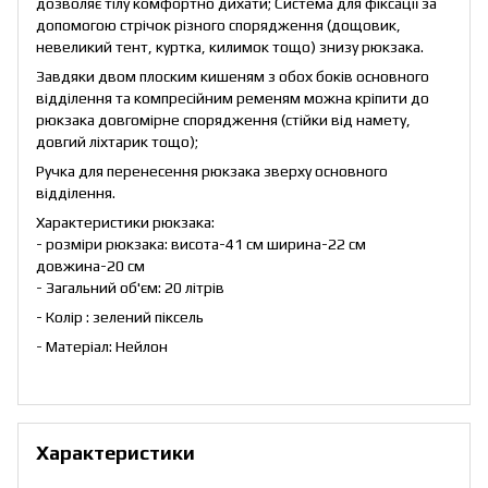
дозволяє тілу комфортно дихати; Система для фіксації за
допомогою стрічок різного спорядження (дощовик,
невеликий тент, куртка, килимок тощо) знизу рюкзака.
Завдяки двом плоским кишеням з обох боків основного
відділення та компресійним ременям можна кріпити до
рюкзака довгомірне спорядження (стійки від намету,
довгий ліхтарик тощо);
Ручка для перенесення рюкзака зверху основного
відділення.
Характеристики рюкзака:
- розміри рюкзака: висота-41 см ширина-22 см
довжина-20 см
- Загальний об'єм: 20 літрів
- Колір : зелений піксель
- Матеріал: Нейлон
Характеристики