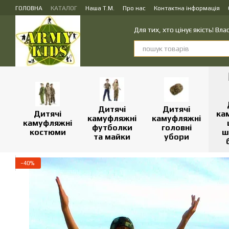
Перейти до основного контенту
ГОЛОВНА
КАТАЛОГ
Наша Т.М.
Про нас
Контактна інформація
ПУБЛІЧНИЙ ДОГОВІР (ОФЕРТА) на замовлення, купівлю-продаж і доста
Для тих, хто цінує якість! В
Дитячі
Дитячі
Дитячі
ка
камуфляжні
камуфляжні
камуфляжні
футболки
головні
костюми
ш
та майки
убори
−40%