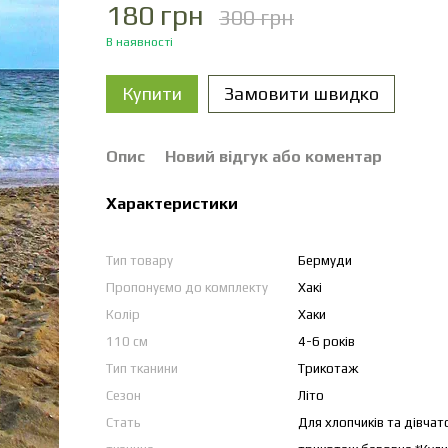
180 грн
300 грн
В наявності
Купити
Замовити швидко
Опис
Новий відгук або коментар
Характеристики
Тип товару
Бермуди
Пропонуємо до комплекту
Хакі
Колір
Хаки
110 см
4-6 років
Тип тканини
Трикотаж
Сезон
Літо
Стать
Для хлопчиків та дівчат