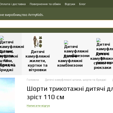
Оплата і доставка
Повернення та обмін
Відгуки
Блог
вку товарів
Політика конфіденційності
ласне виробництво ArmyKids.
Дитячі
Дитячі
Дитячі
муфляжні
камуфляжні
Дитячі
камуфляжн
штани,
жилети,
камуфляжні
сумки та
орти та
куртки та
комбінезони
рюкзаки
бриджі
вітровки
Головна
Дитячі камуфляжні штани, шорти та бриджі
Шорти трикотажні дитячі д
зріст 110 см
Написати відгук