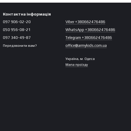
Контактна інформація
097 906-02-20
Viber +380662476486
050 956-08-21
WhatsApp +380662476486
097 340-49-87
Telegram +380662476486
office@armykids.com.ua
Передзвонити вам?
Україна, м. Одеса
Мапа проїзду