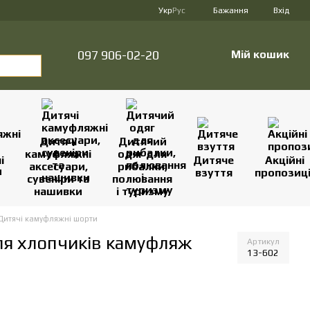
Укр
Рус
Бажання
Вхід
097 906-02-20
Мій кошик
Дитячі
Дитячий
камуфляжні
одяг для
і
Дитяче
Акційні
аксесуари,
рибалки,
взуття
пропозиці
сувеніри та
полювання
нашивки
і туризму
Дитячі камуфляжні шорти
ля хлопчиків камуфляж
Артикул
13-602