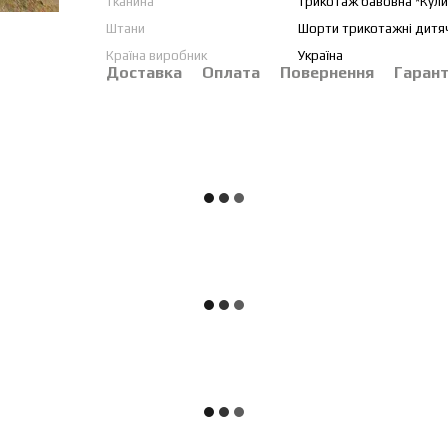
тканина
трикотаж бавовна *Кули
Штани
Шорти трикотажні дитяч
Країна виробник
Україна
Доставка
Оплата
Повернення
Гарант