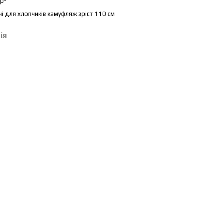
р*
і для хлопчиків камуфляж зріст 110 см
ія