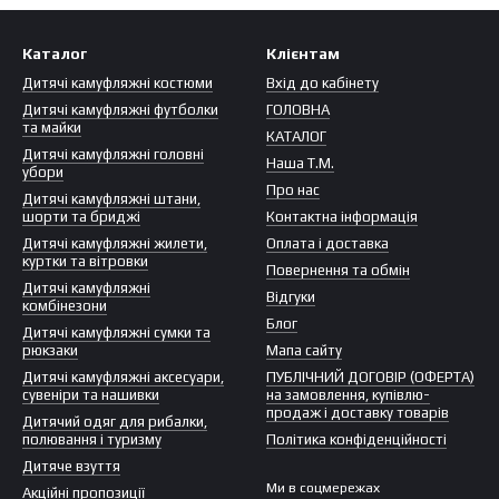
Каталог
Клієнтам
Дитячі камуфляжні костюми
Вхід до кабінету
Дитячі камуфляжні футболки
ГОЛОВНА
та майки
КАТАЛОГ
Дитячі камуфляжні головні
Наша Т.М.
убори
Про нас
Дитячі камуфляжні штани,
шорти та бриджі
Контактна інформація
Дитячі камуфляжні жилети,
Оплата і доставка
куртки та вітровки
Повернення та обмін
Дитячі камуфляжні
Відгуки
комбінезони
Блог
Дитячі камуфляжні сумки та
рюкзаки
Мапа сайту
Дитячі камуфляжні аксесуари,
ПУБЛІЧНИЙ ДОГОВІР (ОФЕРТА)
сувеніри та нашивки
на замовлення, купівлю-
продаж і доставку товарів
Дитячий одяг для рибалки,
полювання і туризму
Політика конфіденційності
Дитяче взуття
Ми в соцмережах
Акційні пропозиції