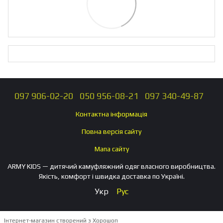
097 906-02-20
050 956-08-21
097 340-49-87
Контактна інформація
Повна версія сайту
Мапа сайту
ARMY KIDS — дитячий камуфляжний одяг власного виробництва.
Якість, комфорт і швидка доставка по Україні.
Укр
Рус
Інтернет-магазин створений з Хорошоп