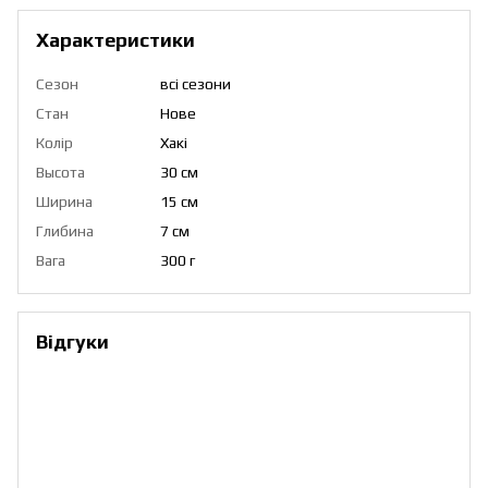
Характеристики
Сезон
всі сезони
Стан
Нове
Колір
Хакі
Высота
30 см
Ширина
15 см
Глибина
7 см
Вага
300 г
Відгуки