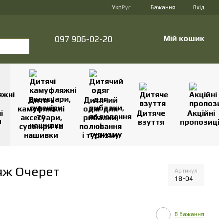
Укр
Рус
Бажання
Вхід
097 906-02-20
Мій кошик
Дитячі
Дитячий
камуфляжні
одяг для
і
Дитяче
Акційні
аксесуари,
рибалки,
взуття
пропозиці
сувеніри та
полювання
нашивки
і туризму
яж Очерет
Артикул
18-04
В бажання