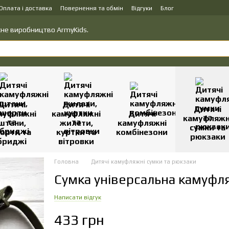
Оплата і доставка
Повернення та обмін
Відгуки
Блог
вку товарів
Політика конфіденційності
ласне виробництво ArmyKids.
Дитячі
Дитячі
Дитячі
муфляжні
камуфляжні
Дитячі
камуфляжн
штани,
жилети,
камуфляжні
сумки та
орти та
куртки та
комбінезони
рюкзаки
бриджі
вітровки
Головна
Дитячі камуфляжні сумки та рюкзаки
Сумка універсальна камуфл
Написати відгук
433 грн