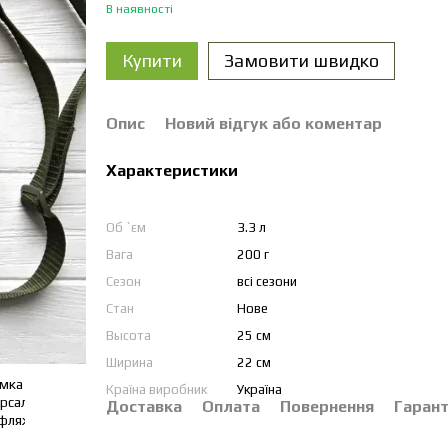
В наявності
Купити
Замовити швидко
Опис
Новий відгук або коментар
Характеристики
Об `єм
3.3 л
Вага
200 г
Сезон
всі сезони
Стан
Нове
Высота
25 см
Ширина
22 см
Країна виробник
Україна
Доставка
Оплата
Повернення
Гарант