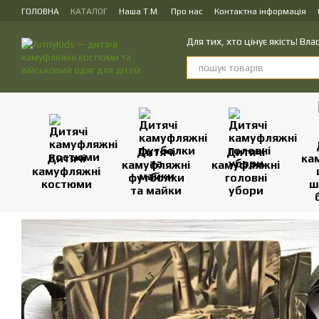
Перейти до основного контенту
ГОЛОВНА
КАТАЛОГ
Наша Т.М.
Про нас
Контактна інформація
ПУБЛІЧНИЙ ДОГОВІР (ОФЕРТА) на замовлення, купівлю-продаж і доста
Для тих, хто цінує якість! В
Дитячі
Дитячі
Дитячі
ка
камуфляжні
камуфляжні
камуфляжні
футболки
головні
костюми
ш
та майки
убори