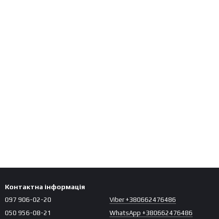
Контактна інформація
097 906-02-20
Viber +380662476486
050 956-08-21
WhatsApp +380662476486