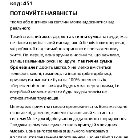
код: 451
ПОТОЧУЙТЕ НАЯВНІСТЬ!
*колір або відтінок на світлині може відрізнятися від
реального
Такий стильний аксесуар, як
тактична сумка
на груди, має
не тільки оригінальний вигляд, але й безліч інших переваг,
які роблять її надзвичайно корисною в повсякденному
житті. По-перше, вона зручна в носінні та, що важливо,
залишає вільними руки. По-друге,
тактична сумка
бронежилет
досить містка. У неї легко вміститься
телефон, ключі, гаманець та інші потрібні дрібниці,
причому ви зможете бути на 100% впевнені в їх
збереженні: вони завжди будуть у вас перед очима, і в
потрібний момент дістати будь-яку річ зовсім не
становитиме труднощів.
Ця модель примітна і своєю ергономічністю. Вона має одне
основне відділення, кишеню на лицьовій частині та
систему Molle для підвішування додаткового спорядження.
Завдяки цьому така сумка стане в пригоді й у похідних
умовах. Вона виготовлена зі щільного матеріалу з
водовідштовхувальним просоченням, що надійно захищає