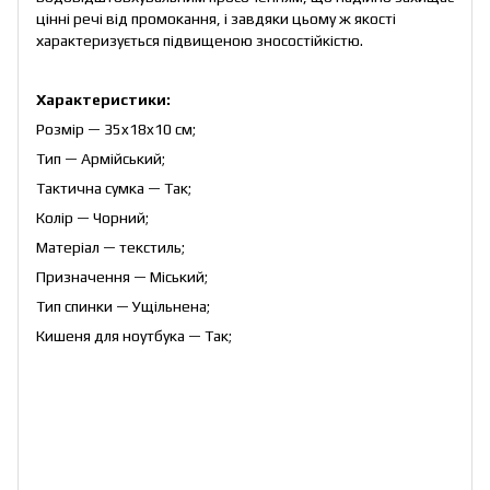
цінні речі від промокання, і завдяки цьому ж якості
характеризується підвищеною зносостійкістю.
Характеристики:
Розмір — 35x18x10 см;
Тип — Армійський;
Тактична сумка — Так;
Колір — Чорний;
Матеріал — текстиль;
Призначення — Міський;
Тип спинки — Ущільнена;
Кишеня для ноутбука — Так;