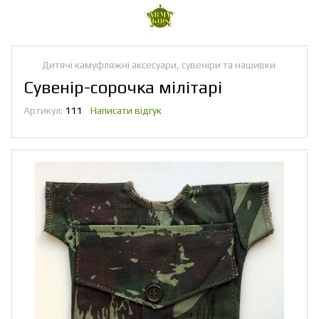
Дитячі камуфляжні аксесуари, сувеніри та нашивки
Сувенір-сорочка мілітарі
Артикул:
111
Написати відгук