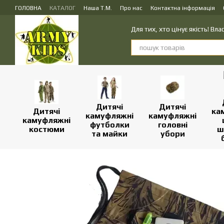
Перейти до основного контенту
ГОЛОВНА
КАТАЛОГ
Наша Т.М.
Про нас
Контактна інформація
ПУБЛІЧНИЙ ДОГОВІР (ОФЕРТА) на замовлення, купівлю-продаж і доста
Для тих, хто цінує якість! В
Дитячі
Дитячі
Дитячі
ка
камуфляжні
камуфляжні
камуфляжні
футболки
головні
костюми
ш
та майки
убори