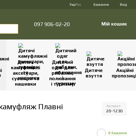
Укр
Рус
Бажання
Вхід
097 906-02-20
Мій кошик
Дитячі
Дитячий
камуфляжні
одяг для
і
Дитяче
Акційні
аксесуари,
рибалки,
взуття
пропозиці
сувеніри та
полювання
нашивки
і туризму
 камуфляж Плавні
Артикул
20-1230
В бажання