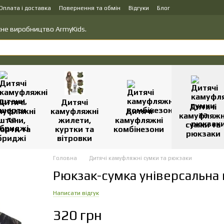
Оплата і доставка
Повернення та обмін
Відгуки
Блог
вку товарів
Політика конфіденційності
ласне виробництво ArmyKids.
Дитячі
Дитячі
Дитячі
муфляжні
камуфляжні
Дитячі
камуфляжн
штани,
жилети,
камуфляжні
сумки та
орти та
куртки та
комбінезони
рюкзаки
бриджі
вітровки
Головна
Дитячі камуфляжні сумки та рюкзаки
Рюкзак-сумка універсальна
Написати відгук
320 грн