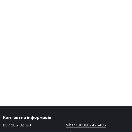
Контактна інформація
097 906-02-20
Viber +380662476486