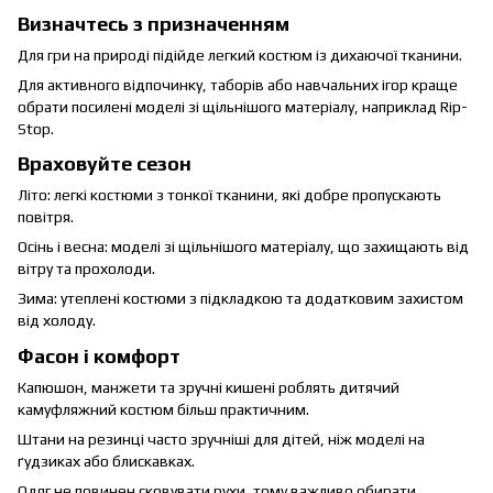
Визначтесь з призначенням
Для гри на природі підійде легкий костюм із дихаючої тканини.
Для активного відпочинку, таборів або навчальних ігор краще
обрати посилені моделі зі щільнішого матеріалу, наприклад Rip-
Stop.
Враховуйте сезон
Літо: легкі костюми з тонкої тканини, які добре пропускають
повітря.
Осінь і весна: моделі зі щільнішого матеріалу, що захищають від
вітру та прохолоди.
Зима: утеплені костюми з підкладкою та додатковим захистом
від холоду.
Фасон і комфорт
Капюшон, манжети та зручні кишені роблять дитячий
камуфляжний костюм більш практичним.
Штани на резинці часто зручніші для дітей, ніж моделі на
ґудзиках або блискавках.
Одяг не повинен сковувати рухи, тому важливо обирати