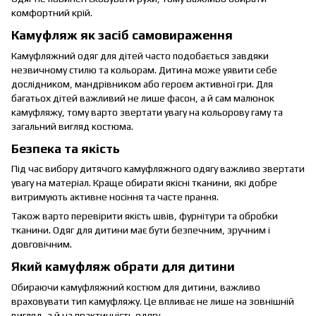
комфортний крій.
Камуфляж як засіб самовираження
Камуфляжний одяг для дітей часто подобається завдяки
незвичному стилю та кольорам. Дитина може уявити себе
дослідником, мандрівником або героєм активної гри. Для
багатьох дітей важливий не лише фасон, а й сам малюнок
камуфляжу, тому варто звертати увагу на кольорову гаму та
загальний вигляд костюма.
Безпека та якість
Під час вибору дитячого камуфляжного одягу важливо звертати
увагу на матеріал. Краще обирати якісні тканини, які добре
витримують активне носіння та часте прання.
Також варто перевірити якість швів, фурнітури та обробки
тканини. Одяг для дитини має бути безпечним, зручним і
довговічним.
Який камуфляж обрати для дитини
Обираючи камуфляжний костюм для дитини, важливо
враховувати тип камуфляжу. Це впливає не лише на зовнішній
вигляд, а й на практичність одягу.